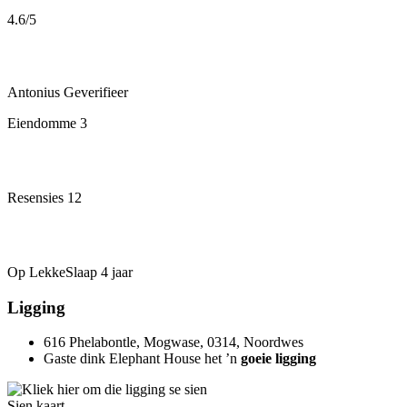
4.6
/5
Antonius
Geverifieer
Eiendomme
3
Resensies
12
Op LekkeSlaap
4 jaar
Ligging
616 Phelabontle, Mogwase, 0314, Noordwes
Gaste dink Elephant House het ’n
goeie ligging
Sien kaart