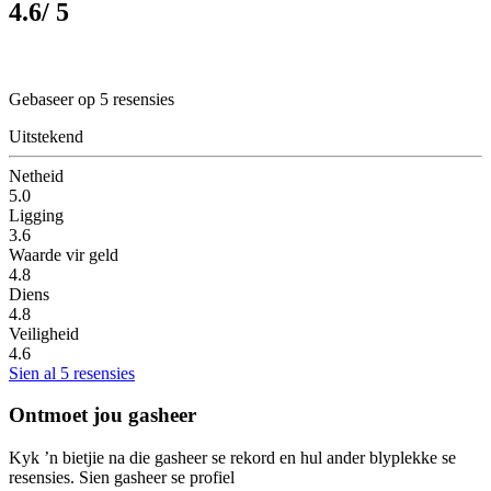
4.6
/ 5
Gebaseer op 5 resensies
Uitstekend
Netheid
5.0
Ligging
3.6
Waarde vir geld
4.8
Diens
4.8
Veiligheid
4.6
Sien al 5 resensies
Ontmoet jou gasheer
Kyk ’n bietjie na die gasheer se rekord en hul ander blyplekke se
resensies.
Sien gasheer se profiel