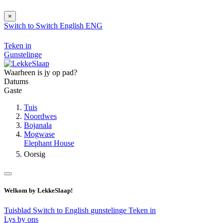
×
Switch to
Switch
English
ENG
Teken in
Gunstelinge
Waarheen is jy op pad?
Datums
Gaste
Tuis
Noordwes
Bojanala
Mogwase
Elephant House
Oorsig
Welkom by LekkeSlaap!
Tuisblad
Switch to English
gunstelinge
Teken in
Lys by ons