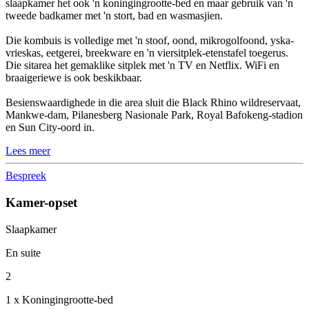
slaapkamer het ook 'n koningingrootte-bed en maar gebruik van 'n
tweede badkamer met 'n stort, bad en wasmasjien.
Die kombuis is volledige met 'n stoof, oond, mikrogolfoond, yska-
vrieskas, eetgerei, breekware en 'n viersitplek-etenstafel toegerus.
Die sitarea het gemaklike sitplek met 'n TV en Netflix. WiFi en
braaigeriewe is ook beskikbaar.
Besienswaardighede in die area sluit die Black Rhino wildreservaat,
Mankwe-dam, Pilanesberg Nasionale Park, Royal Bafokeng-stadion
en Sun City-oord in.
Lees meer
Bespreek
Kamer-opset
Slaapkamer
En suite
2
1 x Koningingrootte-bed