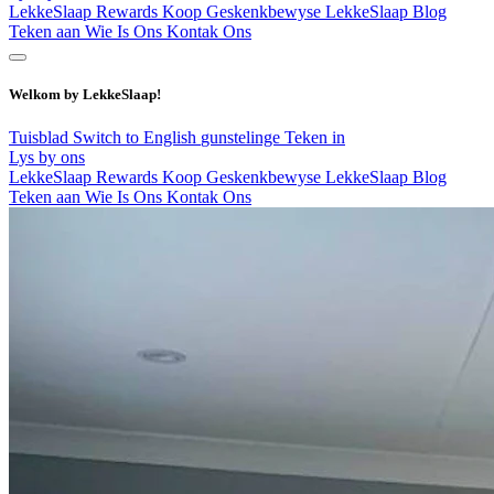
LekkeSlaap Rewards
Koop Geskenkbewyse
LekkeSlaap Blog
Teken aan
Wie Is Ons
Kontak Ons
Welkom by LekkeSlaap!
Tuisblad
Switch to English
gunstelinge
Teken in
Lys by ons
LekkeSlaap Rewards
Koop Geskenkbewyse
LekkeSlaap Blog
Teken aan
Wie Is Ons
Kontak Ons