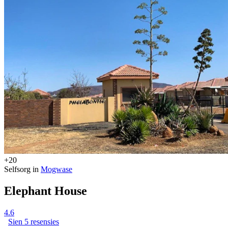
+20
Selfsorg in
Mogwase
Elephant House
4.6
Sien 5 resensies