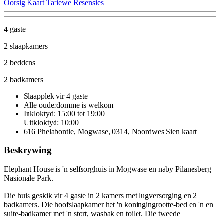
Oorsig
Kaart
Tariewe
Resensies
4 gaste
2 slaapkamers
2 beddens
2 badkamers
Slaapplek vir 4 gaste
Alle ouderdomme is welkom
Inkloktyd: 15:00 tot 19:00
Uitkloktyd: 10:00
616 Phelabontle, Mogwase, 0314, Noordwes
Sien kaart
Beskrywing
Elephant House is 'n selfsorghuis in Mogwase en naby Pilanesberg
Nasionale Park.
Die huis geskik vir 4 gaste in 2 kamers met lugversorging en 2
badkamers. Die hoofslaapkamer het 'n koningingrootte-bed en 'n en
suite-badkamer met 'n stort, wasbak en toilet. Die tweede