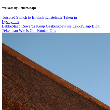
Welkom by LekkeSlaap!
Tuisblad
Switch to English
gunstelinge
Teken in
Lys by ons
LekkeSlaap Rewards
Koop Geskenkbewyse
LekkeSlaap Blog
Teken aan
Wie Is Ons
Kontak Ons