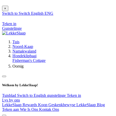
×
Switch to
Switch
English
ENG
Teken in
Gunstelinge
Tuis
Noord-Kaap
Namakwaland
Hondeklipbaai
Fisherman's Cottage
Oorsig
Welkom by LekkeSlaap!
Tuisblad
Switch to English
gunstelinge
Teken in
Lys by ons
LekkeSlaap Rewards
Koop Geskenkbewyse
LekkeSlaap Blog
Teken aan
Wie Is Ons
Kontak Ons