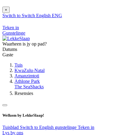
×
Switch to
Switch
English
ENG
Teken in
Gunstelinge
Waarheen is jy op pad?
Datums
Gaste
Tuis
KwaZulu-Natal
Amanzimtoti
Athlone Park
The SeaShacks
Resensies
Welkom by LekkeSlaap!
Tuisblad
Switch to English
gunstelinge
Teken in
Lys by ons