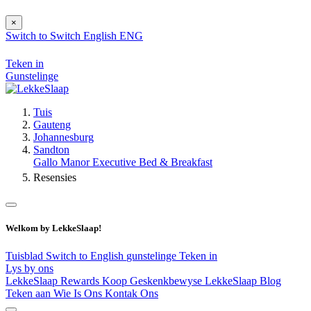
×
Switch to
Switch
English
ENG
Teken in
Gunstelinge
Tuis
Gauteng
Johannesburg
Sandton
Gallo Manor Executive Bed & Breakfast
Resensies
Welkom by LekkeSlaap!
Tuisblad
Switch to English
gunstelinge
Teken in
Lys by ons
LekkeSlaap Rewards
Koop Geskenkbewyse
LekkeSlaap Blog
Teken aan
Wie Is Ons
Kontak Ons