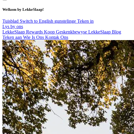
Welkom by LekkeSlaap!
Tuisblad
Switch to English
gunstelinge
Teken in
Lys by ons
LekkeSlaap Rewards
Koop Geskenkbewyse
LekkeSlaap Blog
Teken aan
Wie Is Ons
Kontak Ons