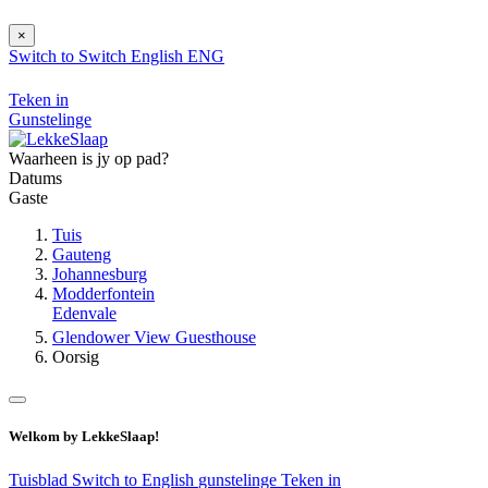
×
Switch to
Switch
English
ENG
Teken in
Gunstelinge
Waarheen is jy op pad?
Datums
Gaste
Tuis
Gauteng
Johannesburg
Modderfontein
Edenvale
Glendower View Guesthouse
Oorsig
Welkom by LekkeSlaap!
Tuisblad
Switch to English
gunstelinge
Teken in