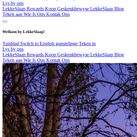
Lys by ons
LekkeSlaap Rewards
Koop Geskenkbewyse
LekkeSlaap Blog
Teken aan
Wie Is Ons
Kontak Ons
Welkom by LekkeSlaap!
Tuisblad
Switch to English
gunstelinge
Teken in
Lys by ons
LekkeSlaap Rewards
Koop Geskenkbewyse
LekkeSlaap Blog
Teken aan
Wie Is Ons
Kontak Ons