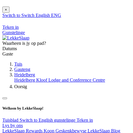
×
Switch to
Switch
English
ENG
Teken in
Gunstelinge
Waarheen is jy op pad?
Datums
Gaste
Tuis
Gauteng
Heidelberg
Heidelberg Kloof Lodge and Conference Centre
Oorsig
Welkom by LekkeSlaap!
Tuisblad
Switch to English
gunstelinge
Teken in
Lys by ons
LekkeSlaap Rewards
Koop Geskenkbewyse
LekkeSlaap Blog