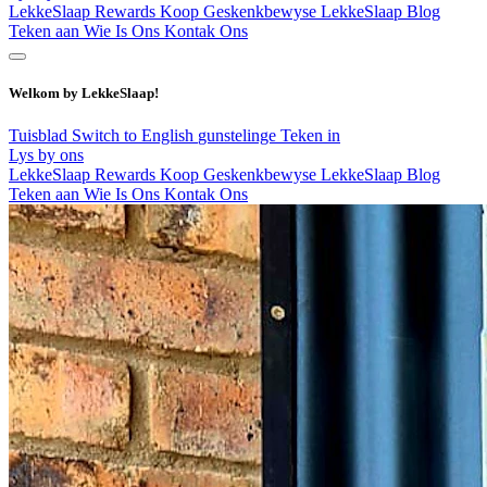
LekkeSlaap Rewards
Koop Geskenkbewyse
LekkeSlaap Blog
Teken aan
Wie Is Ons
Kontak Ons
Welkom by LekkeSlaap!
Tuisblad
Switch to English
gunstelinge
Teken in
Lys by ons
LekkeSlaap Rewards
Koop Geskenkbewyse
LekkeSlaap Blog
Teken aan
Wie Is Ons
Kontak Ons