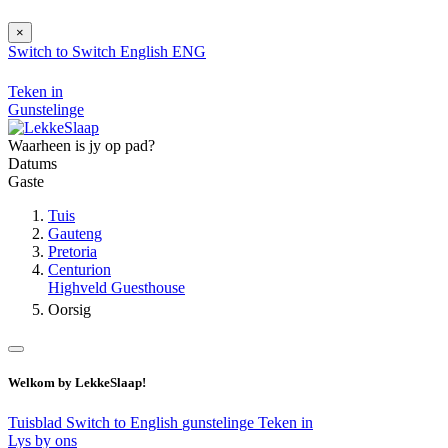
×
Switch to
Switch
English
ENG
Teken in
Gunstelinge
Waarheen is jy op pad?
Datums
Gaste
Tuis
Gauteng
Pretoria
Centurion
Highveld Guesthouse
Oorsig
Welkom by LekkeSlaap!
Tuisblad
Switch to English
gunstelinge
Teken in
Lys by ons