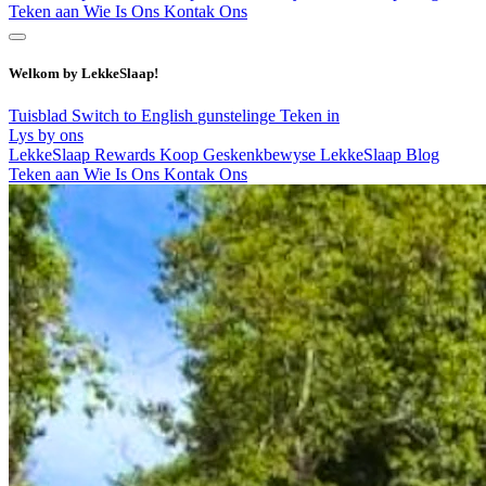
Teken aan
Wie Is Ons
Kontak Ons
Welkom by LekkeSlaap!
Tuisblad
Switch to English
gunstelinge
Teken in
Lys by ons
LekkeSlaap Rewards
Koop Geskenkbewyse
LekkeSlaap Blog
Teken aan
Wie Is Ons
Kontak Ons