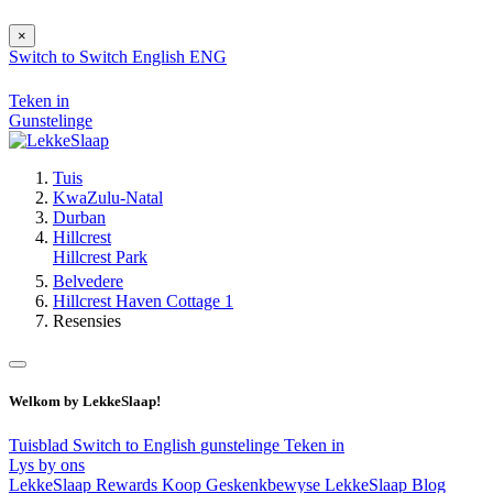
×
Switch to
Switch
English
ENG
Teken in
Gunstelinge
Tuis
KwaZulu-Natal
Durban
Hillcrest
Hillcrest Park
Belvedere
Hillcrest Haven Cottage 1
Resensies
Welkom by LekkeSlaap!
Tuisblad
Switch to English
gunstelinge
Teken in
Lys by ons
LekkeSlaap Rewards
Koop Geskenkbewyse
LekkeSlaap Blog