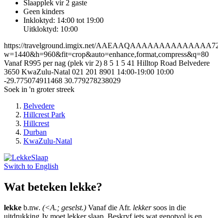
Slaapplek vir 2 gaste
Geen kinders
Inkloktyd: 14:00 tot 19:00
Uitkloktyd: 10:00
https://travelground.imgix.net/AAEAAQAAAAAAAAAAAAAA72b0
w=1440&h=960&fit=crop&auto=enhance,format,compress&q=80
Vanaf R995 per nag (plek vir 2)
8
5
1
5
41 Hilltop Road
Belvedere
3650
KwaZulu-Natal
021 201 8901
14:00-19:00
10:00
-29.775074911468
30.779278238029
Soek in 'n groter streek
Belvedere
Hillcrest Park
Hillcrest
Durban
KwaZulu-Natal
Switch to
English
Wat beteken lekke?
lekke
b.nw.
(<A.; geselst.)
Vanaf die Afr.
lekker
soos in die
uitdrukking Jy moet lekker slaap. Beskryf iets wat genotvol is en