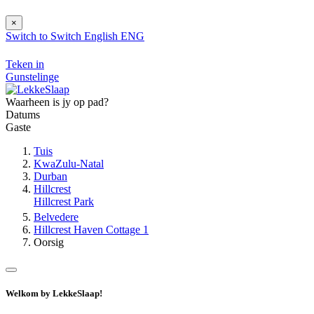
×
Switch to
Switch
English
ENG
Teken in
Gunstelinge
Waarheen is jy op pad?
Datums
Gaste
Tuis
KwaZulu-Natal
Durban
Hillcrest
Hillcrest Park
Belvedere
Hillcrest Haven Cottage 1
Oorsig
Welkom by LekkeSlaap!