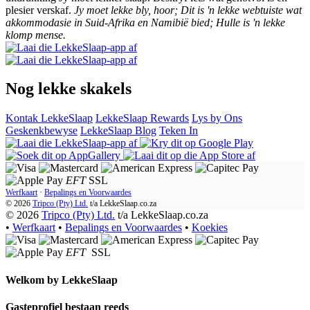
plesier verskaf.
Jy moet lekke bly, hoor; Dit is 'n lekke webtuiste wat
akkommodasie in Suid-Afrika en Namibië bied; Hulle is 'n lekke
klomp mense.
Nog lekke skakels
Kontak LekkeSlaap
LekkeSlaap Rewards
Lys by Ons
Geskenkbewyse
LekkeSlaap Blog
Teken In
EFT
SSL
Werfkaart
·
Bepalings en Voorwaardes
© 2026
Tripco (Pty) Ltd.
t/a
LekkeSlaap.co.za
© 2026
Tripco (Pty) Ltd.
t/a LekkeSlaap.co.za
•
Werfkaart
•
Bepalings en Voorwaardes
•
Koekies
EFT
SSL
Welkom by
LekkeSlaap
Gasteprofiel bestaan ​​reeds