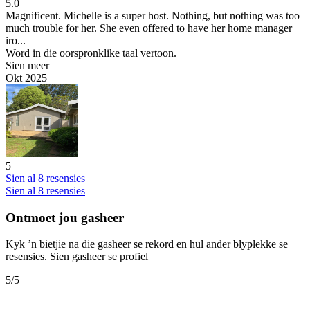
5.0
Magnificent.
Michelle is a super host. Nothing, but nothing was too
much trouble for her. She even offered to have her home manager
iro...
Word in die oorspronklike taal vertoon.
Sien meer
Okt 2025
5
Sien al 8 resensies
Sien al 8 resensies
Ontmoet jou gasheer
Kyk ’n bietjie na die gasheer se rekord en hul ander blyplekke se
resensies.
Sien gasheer se profiel
5
/5