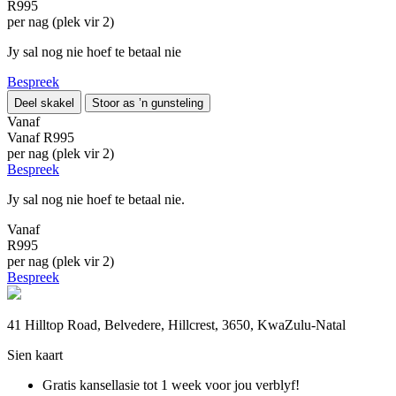
R995
per nag (plek vir 2)
Jy sal nog nie hoef te betaal nie
Bespreek
Deel skakel
Stoor as ’n gunsteling
Vanaf
Vanaf
R995
per nag (plek vir 2)
Bespreek
Jy sal nog nie hoef te betaal nie.
Vanaf
R995
per nag (plek vir 2)
Bespreek
41 Hilltop Road, Belvedere, Hillcrest, 3650, KwaZulu-Natal
Sien kaart
Gratis kansellasie
tot 1 week voor jou verblyf!