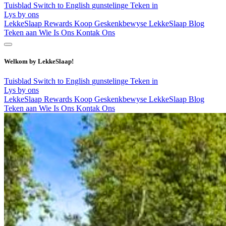
Tuisblad
Switch to English
gunstelinge
Teken in
Lys by ons
LekkeSlaap Rewards
Koop Geskenkbewyse
LekkeSlaap Blog
Teken aan
Wie Is Ons
Kontak Ons
Welkom by LekkeSlaap!
Tuisblad
Switch to English
gunstelinge
Teken in
Lys by ons
LekkeSlaap Rewards
Koop Geskenkbewyse
LekkeSlaap Blog
Teken aan
Wie Is Ons
Kontak Ons