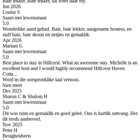
Baie lekker.
Baie lekker, sal weer daar bly.
Jun 2026
Louise S
Saam met lewensmaat
5.0
Wonderlike aand gehad.
Baie, baie lekker, aangename hostess, en
staff baie, baie skoon en netjies en gemaklik.
Apr 2026
Mariani G
Saam met lewensmaat
5.0
Best place to stay in Hillcrest.
What an awesome stay. Michelle is an
excellent host and I would highly recommend Hillcrest Haven
Cotta...
Word in die oorspronklike taal vertoon.
Sien meer
Des 2025
Sharon C & Shalom H
Saam met lewensmaat
5.0
Dit was ruim en gemaklik en goed geleë. Ons is hartlik ontvang.
Het
dit reeds aanbeveel.
Nov 2025
Peter H
Besigheidsreis