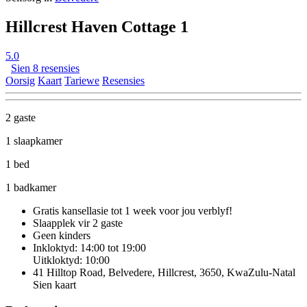
Hillcrest Haven Cottage 1
5.0
Sien 8 resensies
Oorsig
Kaart
Tariewe
Resensies
2 gaste
1 slaapkamer
1 bed
1 badkamer
Gratis kansellasie
tot 1 week voor jou verblyf!
Slaapplek vir 2 gaste
Geen kinders
Inkloktyd: 14:00 tot 19:00
Uitkloktyd: 10:00
41 Hilltop Road, Belvedere, Hillcrest, 3650, KwaZulu-Natal
Sien kaart