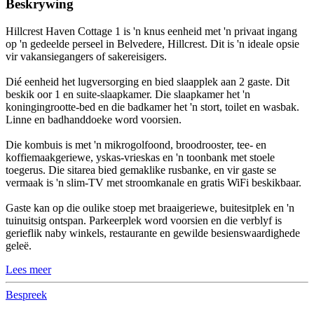
Beskrywing
Hillcrest Haven Cottage 1 is 'n knus eenheid met 'n privaat ingang
op 'n gedeelde perseel in Belvedere, Hillcrest. Dit is 'n ideale opsie
vir vakansiegangers of sakereisigers.
Dié eenheid het lugversorging en bied slaapplek aan 2 gaste. Dit
beskik oor 1 en suite-slaapkamer. Die slaapkamer het 'n
koningingrootte-bed en die badkamer het 'n stort, toilet en wasbak.
Linne en badhanddoeke word voorsien.
Die kombuis is met 'n mikrogolfoond, broodrooster, tee- en
koffiemaakgeriewe, yskas-vrieskas en 'n toonbank met stoele
toegerus. Die sitarea bied gemaklike rusbanke, en vir gaste se
vermaak is 'n slim-TV met stroomkanale en gratis WiFi beskikbaar.
Gaste kan op die oulike stoep met braaigeriewe, buitesitplek en 'n
tuinuitsig ontspan. Parkeerplek word voorsien en die verblyf is
gerieflik naby winkels, restaurante en gewilde besienswaardighede
geleë.
Lees meer
Bespreek