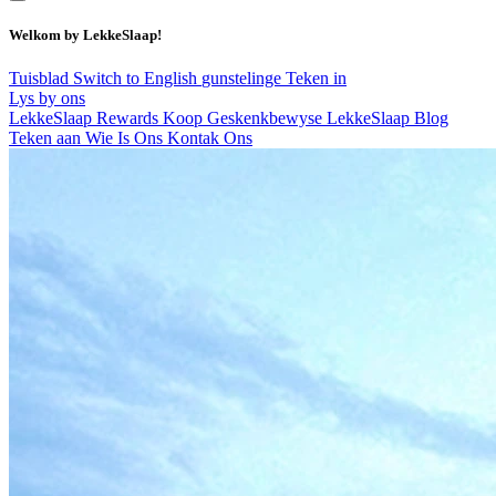
Welkom by LekkeSlaap!
Tuisblad
Switch to English
gunstelinge
Teken in
Lys by ons
LekkeSlaap Rewards
Koop Geskenkbewyse
LekkeSlaap Blog
Teken aan
Wie Is Ons
Kontak Ons