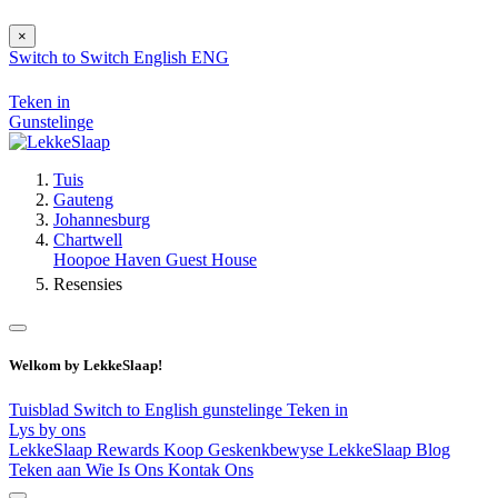
×
Switch to
Switch
English
ENG
Teken in
Gunstelinge
Tuis
Gauteng
Johannesburg
Chartwell
Hoopoe Haven Guest House
Resensies
Welkom by LekkeSlaap!
Tuisblad
Switch to English
gunstelinge
Teken in
Lys by ons
LekkeSlaap Rewards
Koop Geskenkbewyse
LekkeSlaap Blog
Teken aan
Wie Is Ons
Kontak Ons