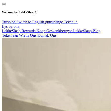
Welkom by LekkeSlaap!
Tuisblad
Switch to English
gunstelinge
Teken in
Lys by ons
LekkeSlaap Rewards
Koop Geskenkbewyse
LekkeSlaap Blog
Teken aan
Wie Is Ons
Kontak Ons