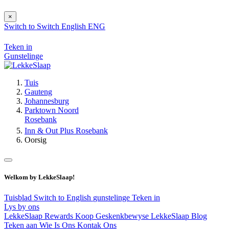
×
Switch to
Switch
English
ENG
Teken in
Gunstelinge
Tuis
Gauteng
Johannesburg
Parktown Noord
Rosebank
Inn & Out Plus Rosebank
Oorsig
Welkom by LekkeSlaap!
Tuisblad
Switch to English
gunstelinge
Teken in
Lys by ons
LekkeSlaap Rewards
Koop Geskenkbewyse
LekkeSlaap Blog
Teken aan
Wie Is Ons
Kontak Ons