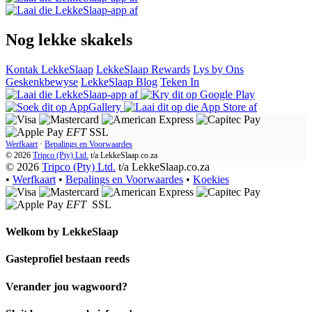
Nog lekke skakels
Kontak LekkeSlaap
LekkeSlaap Rewards
Lys by Ons
Geskenkbewyse
LekkeSlaap Blog
Teken In
EFT
SSL
Werfkaart
·
Bepalings en Voorwaardes
© 2026
Tripco (Pty) Ltd.
t/a
LekkeSlaap.co.za
© 2026
Tripco (Pty) Ltd.
t/a LekkeSlaap.co.za
•
Werfkaart
•
Bepalings en Voorwaardes
•
Koekies
EFT
SSL
Welkom by
LekkeSlaap
Gasteprofiel bestaan ​​reeds
Verander jou wagwoord?