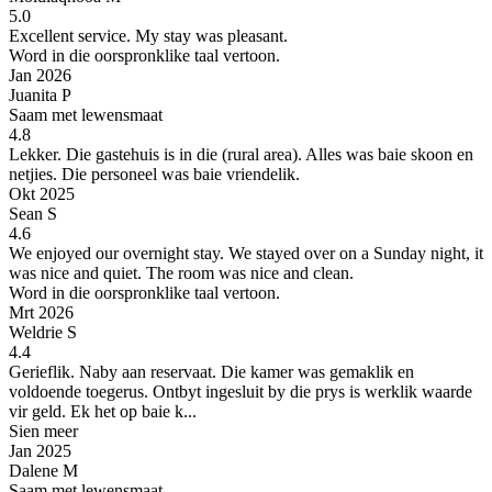
5.0
Excellent service.
My stay was pleasant.
Word in die oorspronklike taal vertoon.
Jan 2026
Juanita P
Saam met lewensmaat
4.8
Lekker.
Die gastehuis is in die (rural area). Alles was baie skoon en
netjies. Die personeel was baie vriendelik.
Okt 2025
Sean S
4.6
We enjoyed our overnight stay.
We stayed over on a Sunday night, it
was nice and quiet. The room was nice and clean.
Word in die oorspronklike taal vertoon.
Mrt 2026
Weldrie S
4.4
Gerieflik. Naby aan reservaat.
Die kamer was gemaklik en
voldoende toegerus. Ontbyt ingesluit by die prys is werklik waarde
vir geld. Ek het op baie k...
Sien meer
Jan 2025
Dalene M
Saam met lewensmaat