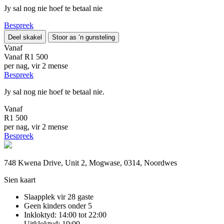
Jy sal nog nie hoef te betaal nie
Bespreek
Deel skakel
Stoor as ’n gunsteling
Vanaf
Vanaf
R1 500
per nag, vir 2 mense
Bespreek
Jy sal nog nie hoef te betaal nie.
Vanaf
R1 500
per nag, vir 2 mense
Bespreek
748 Kwena Drive, Unit 2, Mogwase, 0314, Noordwes
Sien kaart
Slaapplek vir 28 gaste
Geen kinders onder 5
Inkloktyd: 14:00 tot 22:00
Uitkloktyd: 10:00