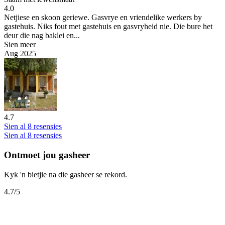
4.0
Netjiese en skoon geriewe. Gasvrye en vriendelike werkers by
gastehuis.
Niks fout met gastehuis en gasvryheid nie. Die bure het
deur die nag baklei en...
Sien meer
Aug 2025
4.7
Sien al 8 resensies
Sien al 8 resensies
Ontmoet jou gasheer
Kyk 'n bietjie na die gasheer se rekord.
4.7
/5