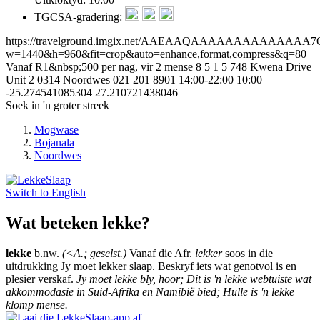
TGCSA-gradering:
https://travelground.imgix.net/AAEAAQAAAAAAAAAAAAAA7
w=1440&h=960&fit=crop&auto=enhance,format,compress&q=80
Vanaf R1&nbsp;500 per nag, vir 2 mense
8
5
1
5
748 Kwena Drive
Unit 2
0314
Noordwes
021 201 8901
14:00-22:00
10:00
-25.274541085304
27.210721438046
Soek in 'n groter streek
Mogwase
Bojanala
Noordwes
Switch to
English
Wat beteken lekke?
lekke
b.nw.
(<A.; geselst.)
Vanaf die Afr.
lekker
soos in die
uitdrukking Jy moet lekker slaap. Beskryf iets wat genotvol is en
plesier verskaf.
Jy moet lekke bly, hoor; Dit is 'n lekke webtuiste wat
akkommodasie in Suid-Afrika en Namibië bied; Hulle is 'n lekke
klomp mense.