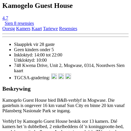
Kamogelo Guest House
4.7
Sien 8 resensies
Oorsig
Kamers
Kaart
Tariewe
Resensies
Slaapplek vir 28 gaste
Geen kinders onder 5
Inkloktyd: 14:00 tot 22:00
Uitkloktyd: 10:00
748 Kwena Drive, Unit 2, Mogwase, 0314, Noordwes
Sien
kaart
TGCSA-gradering:
Beskrywing
Kamogelo Guest House bied B&B-verblyf in Mogwase. Die
gastehuis is ongeveer 16 km vanaf Sun City en binne 20 km vanaf
Pilansberg Nasionale Park se ingang.
Verblyf by Kamogelo Guest House beskik oor 13 kamers. Dié
kamers het 'n dubbelbed, 2 enkelbeddens óf 'n koninggrootte-bed,