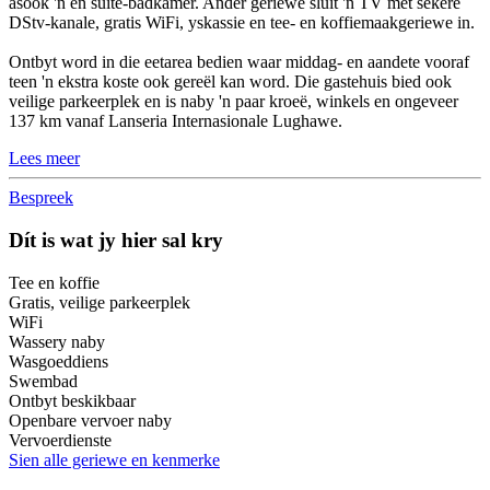
asook 'n en suite-badkamer. Ander geriewe sluit 'n TV met sekere
DStv-kanale, gratis WiFi, yskassie en tee- en koffiemaakgeriewe in.
Ontbyt word in die eetarea bedien waar middag- en aandete vooraf
teen 'n ekstra koste ook gereël kan word. Die gastehuis bied ook
veilige parkeerplek en is naby 'n paar kroeë, winkels en ongeveer
137 km vanaf Lanseria Internasionale Lughawe.
Lees meer
Bespreek
Dít is wat jy hier sal kry
Tee en koffie
Gratis, veilige parkeerplek
WiFi
Wassery naby
Wasgoeddiens
Swembad
Ontbyt beskikbaar
Openbare vervoer naby
Vervoerdienste
Sien alle geriewe en kenmerke