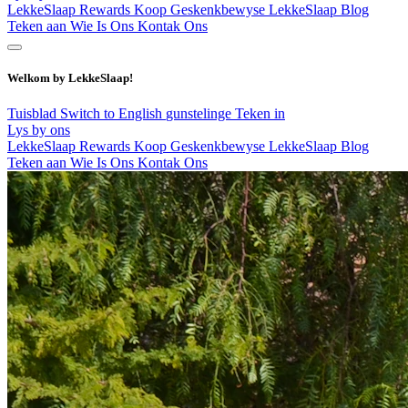
LekkeSlaap Rewards
Koop Geskenkbewyse
LekkeSlaap Blog
Teken aan
Wie Is Ons
Kontak Ons
Welkom by LekkeSlaap!
Tuisblad
Switch to English
gunstelinge
Teken in
Lys by ons
LekkeSlaap Rewards
Koop Geskenkbewyse
LekkeSlaap Blog
Teken aan
Wie Is Ons
Kontak Ons