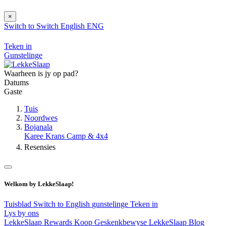
×
Switch to
Switch
English
ENG
Teken in
Gunstelinge
Waarheen is jy op pad?
Datums
Gaste
Tuis
Noordwes
Bojanala
Karee Krans Camp & 4x4
Resensies
Welkom by LekkeSlaap!
Tuisblad
Switch to English
gunstelinge
Teken in
Lys by ons
LekkeSlaap Rewards
Koop Geskenkbewyse
LekkeSlaap Blog