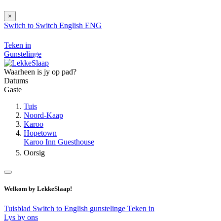
×
Switch to
Switch
English
ENG
Teken in
Gunstelinge
Waarheen is jy op pad?
Datums
Gaste
Tuis
Noord-Kaap
Karoo
Hopetown
Karoo Inn Guesthouse
Oorsig
Welkom by LekkeSlaap!
Tuisblad
Switch to English
gunstelinge
Teken in
Lys by ons