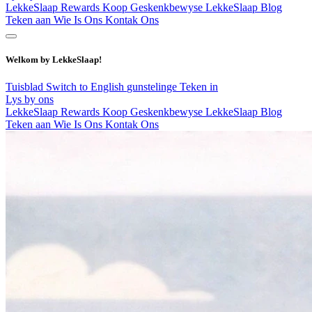
LekkeSlaap Rewards
Koop Geskenkbewyse
LekkeSlaap Blog
Teken aan
Wie Is Ons
Kontak Ons
Welkom by LekkeSlaap!
Tuisblad
Switch to English
gunstelinge
Teken in
Lys by ons
LekkeSlaap Rewards
Koop Geskenkbewyse
LekkeSlaap Blog
Teken aan
Wie Is Ons
Kontak Ons