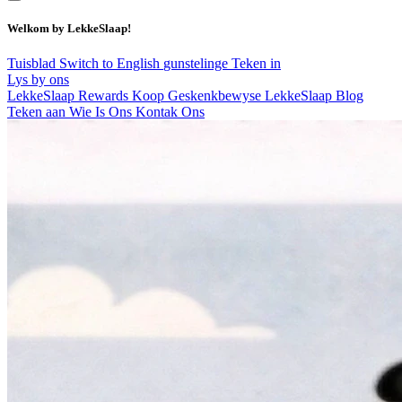
Welkom by LekkeSlaap!
Tuisblad
Switch to English
gunstelinge
Teken in
Lys by ons
LekkeSlaap Rewards
Koop Geskenkbewyse
LekkeSlaap Blog
Teken aan
Wie Is Ons
Kontak Ons