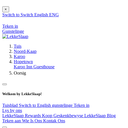
×
Switch to
Switch
English
ENG
Teken in
Gunstelinge
Tuis
Noord-Kaap
Karoo
Hopetown
Karoo Inn Guesthouse
Oorsig
Welkom by LekkeSlaap!
Tuisblad
Switch to English
gunstelinge
Teken in
Lys by ons
LekkeSlaap Rewards
Koop Geskenkbewyse
LekkeSlaap Blog
Teken aan
Wie Is Ons
Kontak Ons