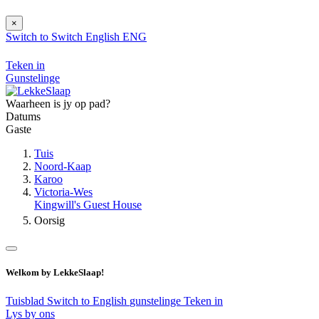
×
Switch to
Switch
English
ENG
Teken in
Gunstelinge
Waarheen is jy op pad?
Datums
Gaste
Tuis
Noord-Kaap
Karoo
Victoria-Wes
Kingwill's Guest House
Oorsig
Welkom by LekkeSlaap!
Tuisblad
Switch to English
gunstelinge
Teken in
Lys by ons