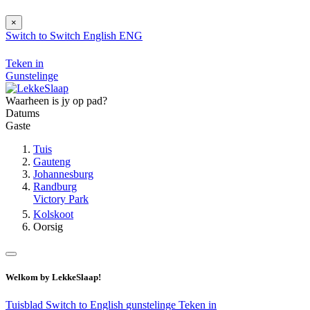
×
Switch to
Switch
English
ENG
Teken in
Gunstelinge
Waarheen is jy op pad?
Datums
Gaste
Tuis
Gauteng
Johannesburg
Randburg
Victory Park
Kolskoot
Oorsig
Welkom by LekkeSlaap!
Tuisblad
Switch to English
gunstelinge
Teken in