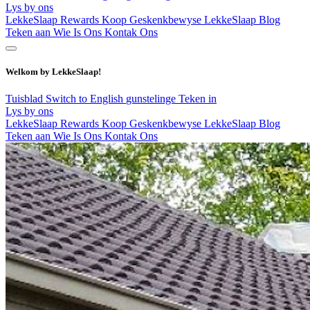
Lys by ons
LekkeSlaap Rewards
Koop Geskenkbewyse
LekkeSlaap Blog
Teken aan
Wie Is Ons
Kontak Ons
Welkom by LekkeSlaap!
Tuisblad
Switch to English
gunstelinge
Teken in
Lys by ons
LekkeSlaap Rewards
Koop Geskenkbewyse
LekkeSlaap Blog
Teken aan
Wie Is Ons
Kontak Ons