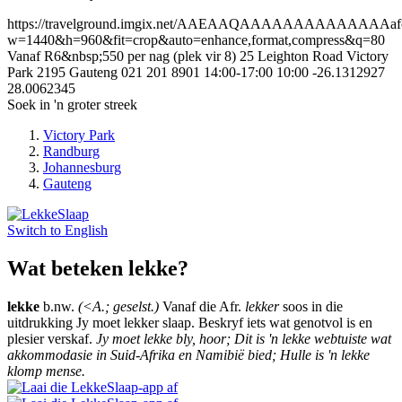
https://travelground.imgix.net/AAEAAQAAAAAAAAAAAAAAafc8f
w=1440&h=960&fit=crop&auto=enhance,format,compress&q=80
Vanaf R6&nbsp;550 per nag (plek vir 8)
25 Leighton Road
Victory
Park
2195
Gauteng
021 201 8901
14:00-17:00
10:00
-26.1312927
28.0062345
Soek in 'n groter streek
Victory Park
Randburg
Johannesburg
Gauteng
Switch to
English
Wat beteken lekke?
lekke
b.nw.
(<A.; geselst.)
Vanaf die Afr.
lekker
soos in die
uitdrukking Jy moet lekker slaap. Beskryf iets wat genotvol is en
plesier verskaf.
Jy moet lekke bly, hoor; Dit is 'n lekke webtuiste wat
akkommodasie in Suid-Afrika en Namibië bied; Hulle is 'n lekke
klomp mense.