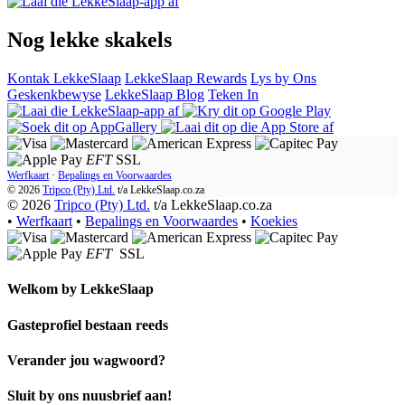
Nog lekke skakels
Kontak LekkeSlaap
LekkeSlaap Rewards
Lys by Ons
Geskenkbewyse
LekkeSlaap Blog
Teken In
EFT
SSL
Werfkaart
·
Bepalings en Voorwaardes
© 2026
Tripco (Pty) Ltd.
t/a
LekkeSlaap.co.za
© 2026
Tripco (Pty) Ltd.
t/a LekkeSlaap.co.za
•
Werfkaart
•
Bepalings en Voorwaardes
•
Koekies
EFT
SSL
Welkom by
LekkeSlaap
Gasteprofiel bestaan ​​reeds
Verander jou wagwoord?
Sluit by ons nuusbrief aan!