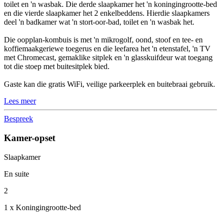
toilet en 'n wasbak. Die derde slaapkamer het 'n koningingrootte-bed
en die vierde slaapkamer het 2 enkelbeddens. Hierdie slaapkamers
deel 'n badkamer wat 'n stort-oor-bad, toilet en 'n wasbak het.
Die oopplan-kombuis is met 'n mikrogolf, oond, stoof en tee- en
koffiemaakgeriewe toegerus en die leefarea het 'n etenstafel, 'n TV
met Chromecast, gemaklike sitplek en 'n glasskuifdeur wat toegang
tot die stoep met buitesitplek bied.
Gaste kan die gratis WiFi, veilige parkeerplek en buitebraai gebruik.
Lees meer
Bespreek
Kamer-opset
Slaapkamer
En suite
2
1 x Koningingrootte-bed