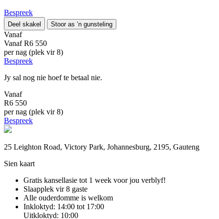
Bespreek
Deel skakel
Stoor as ’n gunsteling
Vanaf
Vanaf
R6 550
per nag (plek vir 8)
Bespreek
Jy sal nog nie hoef te betaal nie.
Vanaf
R6 550
per nag (plek vir 8)
Bespreek
25 Leighton Road, Victory Park, Johannesburg, 2195, Gauteng
Sien kaart
Gratis kansellasie
tot 1 week voor jou verblyf!
Slaapplek vir 8 gaste
Alle ouderdomme is welkom
Inkloktyd: 14:00 tot 17:00
Uitkloktyd: 10:00