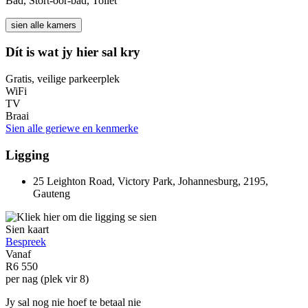
Bad, Stort-oor-bad, Toilet
sien alle kamers
Dít is wat jy hier sal kry
Gratis, veilige parkeerplek
WiFi
TV
Braai
Sien alle geriewe en kenmerke
Ligging
25 Leighton Road, Victory Park, Johannesburg, 2195,
Gauteng
Sien kaart
Bespreek
Vanaf
R6 550
per nag (plek vir 8)
Jy sal nog nie hoef te betaal nie