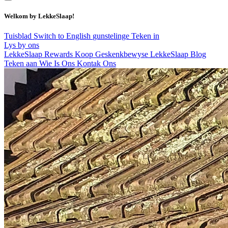
Welkom by LekkeSlaap!
Tuisblad
Switch to English
gunstelinge
Teken in
Lys by ons
LekkeSlaap Rewards
Koop Geskenkbewyse
LekkeSlaap Blog
Teken aan
Wie Is Ons
Kontak Ons