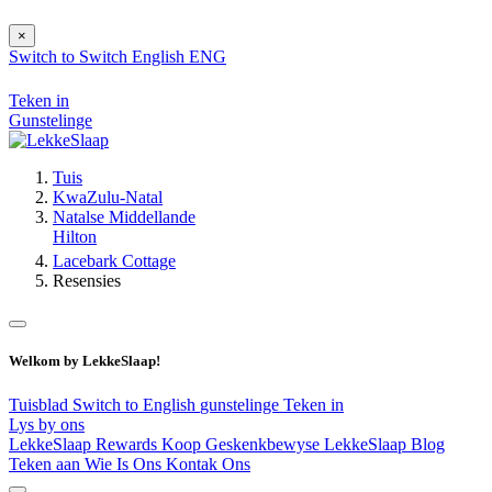
×
Switch to
Switch
English
ENG
Teken in
Gunstelinge
Tuis
KwaZulu-Natal
Natalse Middellande
Hilton
Lacebark Cottage
Resensies
Welkom by LekkeSlaap!
Tuisblad
Switch to English
gunstelinge
Teken in
Lys by ons
LekkeSlaap Rewards
Koop Geskenkbewyse
LekkeSlaap Blog
Teken aan
Wie Is Ons
Kontak Ons