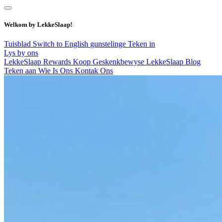
Welkom by LekkeSlaap!
Tuisblad
Switch to English
gunstelinge
Teken in
Lys by ons
LekkeSlaap Rewards
Koop Geskenkbewyse
LekkeSlaap Blog
Teken aan
Wie Is Ons
Kontak Ons