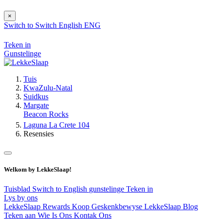
×
Switch to
Switch
English
ENG
Teken in
Gunstelinge
Tuis
KwaZulu-Natal
Suidkus
Margate
Beacon Rocks
Laguna La Crete 104
Resensies
Welkom by LekkeSlaap!
Tuisblad
Switch to English
gunstelinge
Teken in
Lys by ons
LekkeSlaap Rewards
Koop Geskenkbewyse
LekkeSlaap Blog
Teken aan
Wie Is Ons
Kontak Ons