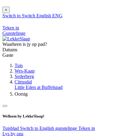
×
Switch to
Switch
English
ENG
Teken in
Gunstelinge
Waarheen is jy op pad?
Datums
Gaste
Tuis
Wes-Kaap
Sederberg
Citrusdal
Little Eden at Buffelspad
Oorsig
Welkom by LekkeSlaap!
Tuisblad
Switch to English
gunstelinge
Teken in
Lys by ons