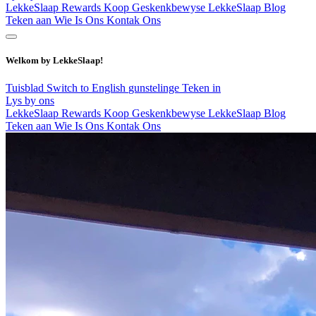
LekkeSlaap Rewards
Koop Geskenkbewyse
LekkeSlaap Blog
Teken aan
Wie Is Ons
Kontak Ons
Welkom by LekkeSlaap!
Tuisblad
Switch to English
gunstelinge
Teken in
Lys by ons
LekkeSlaap Rewards
Koop Geskenkbewyse
LekkeSlaap Blog
Teken aan
Wie Is Ons
Kontak Ons