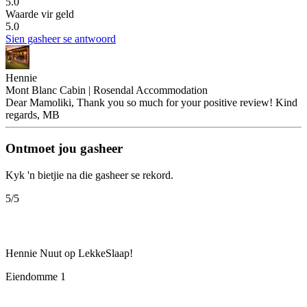
5.0
Waarde vir geld
5.0
Sien gasheer se antwoord
Hennie
Mont Blanc Cabin | Rosendal Accommodation
Dear Mamoliki, Thank you so much for your positive review! Kind
regards, MB
Ontmoet jou gasheer
Kyk 'n bietjie na die gasheer se rekord.
5
/5
Hennie
Nuut op LekkeSlaap!
Eiendomme
1