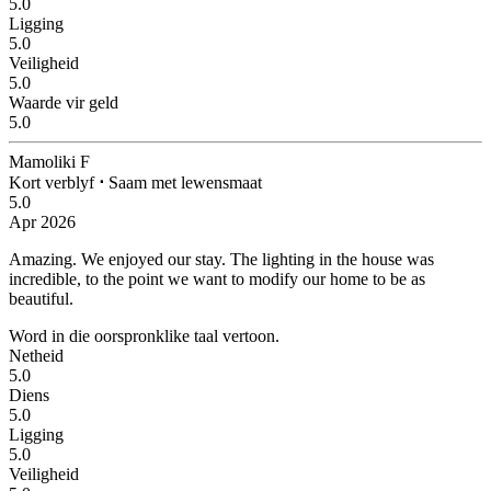
5.0
Ligging
5.0
Veiligheid
5.0
Waarde vir geld
5.0
Mamoliki F
Kort verblyf
⋅
Saam met lewensmaat
5.0
Apr 2026
Amazing.
We enjoyed our stay. The lighting in the house was
incredible, to the point we want to modify our home to be as
beautiful.
Word in die oorspronklike taal vertoon.
Netheid
5.0
Diens
5.0
Ligging
5.0
Veiligheid