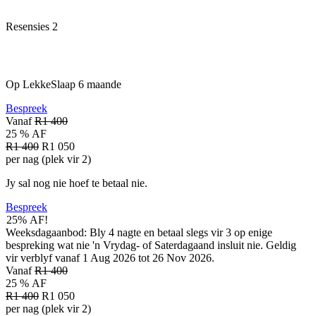
Resensies
2
Op LekkeSlaap
6 maande
Bespreek
Vanaf
R1 400
25 % AF
R1 400
R1 050
per nag (plek vir 2)
Jy sal nog nie hoef te betaal nie.
Bespreek
25% AF!
Weeksdagaanbod: Bly 4 nagte en betaal slegs vir 3 op enige
bespreking wat nie 'n Vrydag- of Saterdagaand insluit nie. Geldig
vir verblyf vanaf 1 Aug 2026 tot 26 Nov 2026.
Vanaf
R1 400
25 % AF
R1 400
R1 050
per nag (plek vir 2)