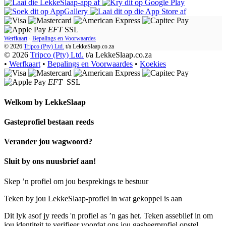
EFT
SSL
Werfkaart
·
Bepalings en Voorwaardes
© 2026
Tripco (Pty) Ltd.
t/a
LekkeSlaap.co.za
© 2026
Tripco (Pty) Ltd.
t/a LekkeSlaap.co.za
•
Werfkaart
•
Bepalings en Voorwaardes
•
Koekies
EFT
SSL
Welkom by
LekkeSlaap
Gasteprofiel bestaan ​​reeds
Verander jou wagwoord?
Sluit by ons nuusbrief aan!
Skep ’n profiel om jou besprekings te bestuur
Teken by jou LekkeSlaap-profiel in wat gekoppel is aan
Dit lyk asof jy reeds 'n profiel as ’n gas het. Teken asseblief in om
jou identiteit te verifieer voordat ons jou gasheerprofiel opstel.