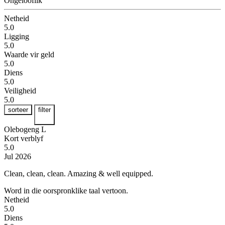
Ongelooflik
Netheid
5.0
Ligging
5.0
Waarde vir geld
5.0
Diens
5.0
Veiligheid
5.0
sorteer
filter
Olebogeng L
Kort verblyf
5.0
Jul 2026
Clean, clean, clean.
Amazing & well equipped.
Word in die oorspronklike taal vertoon.
Netheid
5.0
Diens