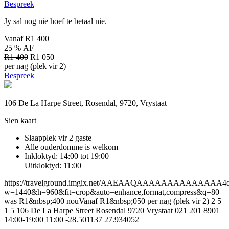
Bespreek
Jy sal nog nie hoef te betaal nie.
Vanaf
R1 400
25 % AF
R1 400
R1 050
per nag (plek vir 2)
Bespreek
106 De La Harpe Street, Rosendal, 9720, Vrystaat
Sien kaart
Slaapplek vir 2 gaste
Alle ouderdomme is welkom
Inkloktyd: 14:00 tot 19:00
Uitkloktyd: 11:00
https://travelground.imgix.net/AAEAAQAAAAAAAAAAAAAA4da4
w=1440&h=960&fit=crop&auto=enhance,format,compress&q=80
was R1&nbsp;400 nouVanaf R1&nbsp;050 per nag (plek vir 2)
2
5
1
5
106 De La Harpe Street
Rosendal
9720
Vrystaat
021 201 8901
14:00-19:00
11:00
-28.501137
27.934052