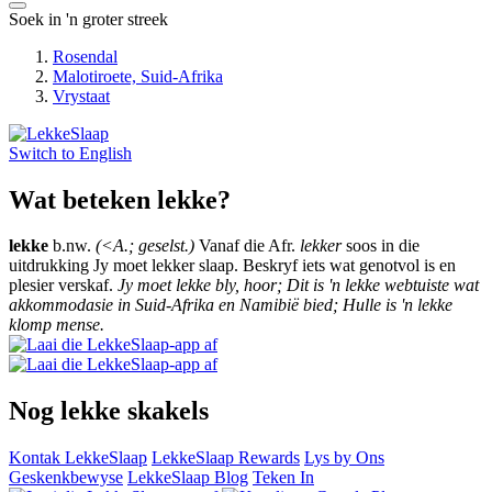
Soek in 'n groter streek
Rosendal
Malotiroete, Suid-Afrika
Vrystaat
Switch to
English
Wat beteken lekke?
lekke
b.nw.
(<A.; geselst.)
Vanaf die Afr.
lekker
soos in die
uitdrukking Jy moet lekker slaap. Beskryf iets wat genotvol is en
plesier verskaf.
Jy moet lekke bly, hoor; Dit is 'n lekke webtuiste wat
akkommodasie in Suid-Afrika en Namibië bied; Hulle is 'n lekke
klomp mense.
Nog lekke skakels
Kontak LekkeSlaap
LekkeSlaap Rewards
Lys by Ons
Geskenkbewyse
LekkeSlaap Blog
Teken In