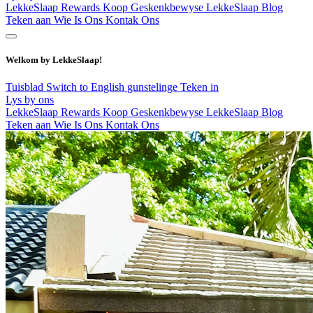
LekkeSlaap Rewards
Koop Geskenkbewyse
LekkeSlaap Blog
Teken aan
Wie Is Ons
Kontak Ons
Welkom by LekkeSlaap!
Tuisblad
Switch to English
gunstelinge
Teken in
Lys by ons
LekkeSlaap Rewards
Koop Geskenkbewyse
LekkeSlaap Blog
Teken aan
Wie Is Ons
Kontak Ons