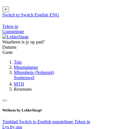
×
Switch to
Switch
English
ENG
Teken in
Gunstelinge
Waarheen is jy op pad?
Datums
Gaste
Tuis
Mpumalanga
Mbombela (Nelspruit)
Sonheuwel
MTH
Resensies
Welkom by LekkeSlaap!
Tuisblad
Switch to English
gunstelinge
Teken in
Lys by ons