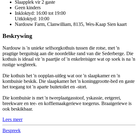
Slaapplek vir 2 gaste
Geen kinders
Inkloktyd: 16:00 tot 19:00
Uitkloktyd: 10:00
Nardouw Farm, Clanwilliam, 8135, Wes-Kaap
Sien kaart
Beskrywing
Nardouw is 'n unieke selfsorgkothuis tussen die rotse, met 'n
pragtige berguitsig aan die noordelike rand van die Sederberge. Die
kothuis is ideaal vir 'n paartjie of 'n enkelreisiger wat op soek is na 'n
rustige wegbreek.
Die kothuis het 'n oopplan-uitleg wat oor 'n slaapkamer en 'n
kombuisie beskik. Die slaapkamer het 'n koninggrootte-bed en gaste
het toegang tot 'n aparte buitetoilet en -stort.
Die kombuisie is met 'n tweeplaatgasstoof, yskassie, eetgerei,
breekware en tee- en koffiemaakgeriewe toegerus. Braaigeriewe is
ook beskikbaar.
Lees meer
Bespreek