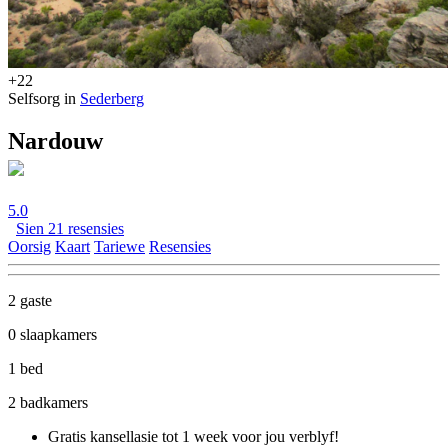
+22
Selfsorg in
Sederberg
Nardouw
5.0
Sien 21 resensies
Oorsig
Kaart
Tariewe
Resensies
2 gaste
0 slaapkamers
1 bed
2 badkamers
Gratis kansellasie
tot 1 week voor jou verblyf!