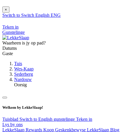
×
Switch to
Switch
English
ENG
Teken in
Gunstelinge
Waarheen is jy op pad?
Datums
Gaste
Tuis
Wes-Kaap
Sederberg
Nardouw
Oorsig
Welkom by LekkeSlaap!
Tuisblad
Switch to English
gunstelinge
Teken in
Lys by ons
LekkeSlaap Rewards
Koop Geskenkbewyse
LekkeSlaap Blog