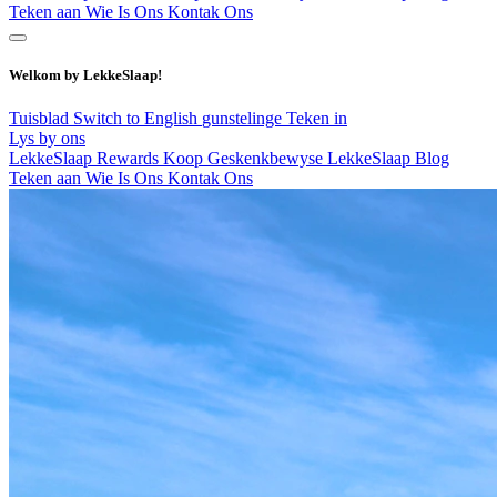
Teken aan
Wie Is Ons
Kontak Ons
Welkom by LekkeSlaap!
Tuisblad
Switch to English
gunstelinge
Teken in
Lys by ons
LekkeSlaap Rewards
Koop Geskenkbewyse
LekkeSlaap Blog
Teken aan
Wie Is Ons
Kontak Ons