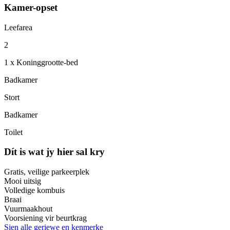
Kamer-opset
Leefarea
2
1 x Koninggrootte-bed
Badkamer
Stort
Badkamer
Toilet
Dít is wat jy hier sal kry
Gratis, veilige parkeerplek
Mooi uitsig
Volledige kombuis
Braai
Vuurmaakhout
Voorsiening vir beurtkrag
Sien alle geriewe en kenmerke