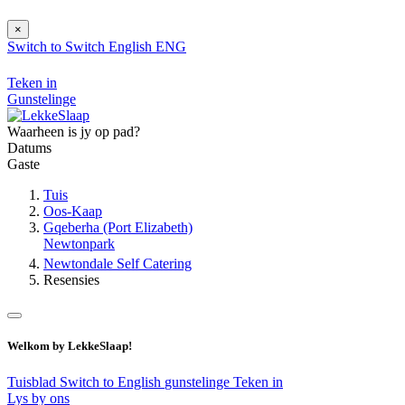
×
Switch to
Switch
English
ENG
Teken in
Gunstelinge
Waarheen is jy op pad?
Datums
Gaste
Tuis
Oos-Kaap
Gqeberha (Port Elizabeth)
Newtonpark
Newtondale Self Catering
Resensies
Welkom by LekkeSlaap!
Tuisblad
Switch to English
gunstelinge
Teken in
Lys by ons