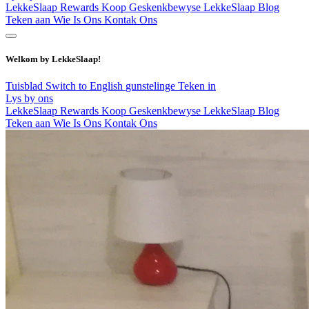
LekkeSlaap Rewards
Koop Geskenkbewyse
LekkeSlaap Blog
Teken aan
Wie Is Ons
Kontak Ons
Welkom by LekkeSlaap!
Tuisblad
Switch to English
gunstelinge
Teken in
Lys by ons
LekkeSlaap Rewards
Koop Geskenkbewyse
LekkeSlaap Blog
Teken aan
Wie Is Ons
Kontak Ons