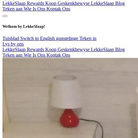
LekkeSlaap Rewards
Koop Geskenkbewyse
LekkeSlaap Blog
Teken aan
Wie Is Ons
Kontak Ons
Welkom by LekkeSlaap!
Tuisblad
Switch to English
gunstelinge
Teken in
Lys by ons
LekkeSlaap Rewards
Koop Geskenkbewyse
LekkeSlaap Blog
Teken aan
Wie Is Ons
Kontak Ons