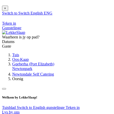
×
Switch to
Switch
English
ENG
Teken in
Gunstelinge
Waarheen is jy op pad?
Datums
Gaste
Tuis
Oos-Kaap
Gqeberha (Port Elizabeth)
Newtonpark
Newtondale Self Catering
Oorsig
Welkom by LekkeSlaap!
Tuisblad
Switch to English
gunstelinge
Teken in
Lys by ons