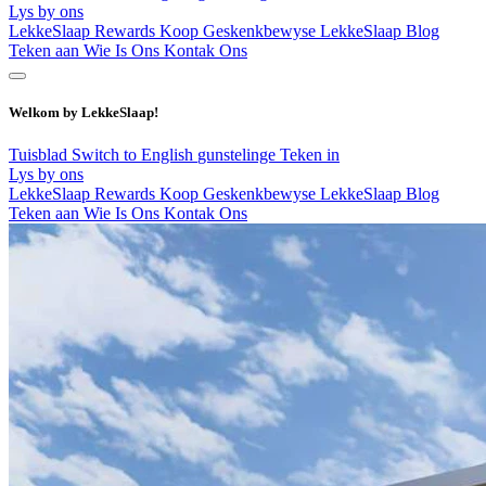
Lys by ons
LekkeSlaap Rewards
Koop Geskenkbewyse
LekkeSlaap Blog
Teken aan
Wie Is Ons
Kontak Ons
Welkom by LekkeSlaap!
Tuisblad
Switch to English
gunstelinge
Teken in
Lys by ons
LekkeSlaap Rewards
Koop Geskenkbewyse
LekkeSlaap Blog
Teken aan
Wie Is Ons
Kontak Ons