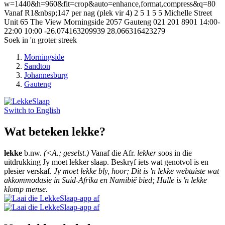
w=1440&h=960&fit=crop&auto=enhance,format,compress&q=80
Vanaf R1&nbsp;147 per nag (plek vir 4)
2
5
1
5
5 Michelle Street
Unit 65 The View Morningside
2057
Gauteng
021 201 8901
14:00-
22:00
10:00
-26.074163209939
28.066316423279
Soek in 'n groter streek
Morningside
Sandton
Johannesburg
Gauteng
Switch to
English
Wat beteken lekke?
lekke
b.nw.
(<A.; geselst.)
Vanaf die Afr.
lekker
soos in die
uitdrukking Jy moet lekker slaap. Beskryf iets wat genotvol is en
plesier verskaf.
Jy moet lekke bly, hoor; Dit is 'n lekke webtuiste wat
akkommodasie in Suid-Afrika en Namibië bied; Hulle is 'n lekke
klomp mense.