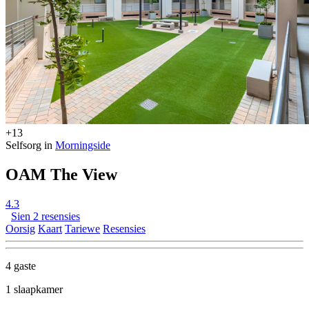
+13
Selfsorg in
Morningside
OAM The View
4.3
Sien 2 resensies
Oorsig
Kaart
Tariewe
Resensies
4 gaste
1 slaapkamer