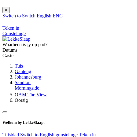
×
Switch to
Switch
English
ENG
Teken in
Gunstelinge
Waarheen is jy op pad?
Datums
Gaste
Tuis
Gauteng
Johannesburg
Sandton
Morningside
OAM The View
Oorsig
Welkom by LekkeSlaap!
Tuisblad
Switch to English
gunstelinge
Teken in