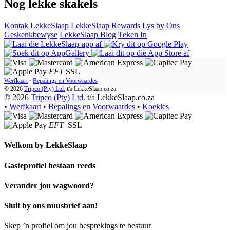
Nog lekke skakels
Kontak LekkeSlaap
LekkeSlaap Rewards
Lys by Ons
Geskenkbewyse
LekkeSlaap Blog
Teken In
EFT
SSL
Werfkaart
·
Bepalings en Voorwaardes
© 2026
Tripco (Pty) Ltd.
t/a
LekkeSlaap.co.za
© 2026
Tripco (Pty) Ltd.
t/a LekkeSlaap.co.za
•
Werfkaart
•
Bepalings en Voorwaardes
•
Koekies
EFT
SSL
Welkom by
LekkeSlaap
Gasteprofiel bestaan ​​reeds
Verander jou wagwoord?
Sluit by ons nuusbrief aan!
Skep ’n profiel om jou besprekings te bestuur