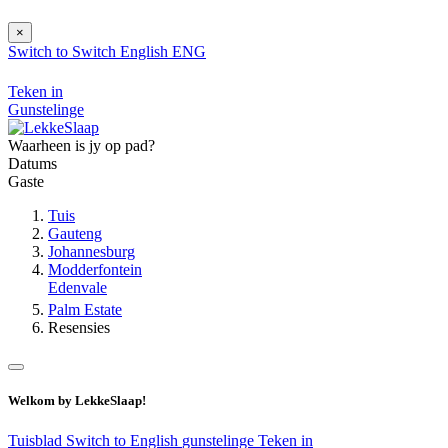
×
Switch to
Switch
English
ENG
Teken in
Gunstelinge
Waarheen is jy op pad?
Datums
Gaste
Tuis
Gauteng
Johannesburg
Modderfontein
Edenvale
Palm Estate
Resensies
Welkom by LekkeSlaap!
Tuisblad
Switch to English
gunstelinge
Teken in