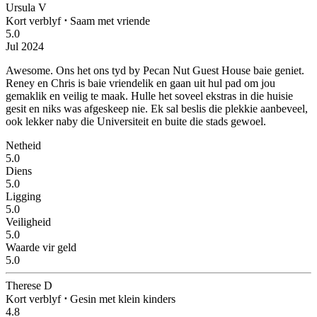
Ursula V
Kort verblyf
⋅
Saam met vriende
5.0
Jul 2024
Awesome.
Ons het ons tyd by Pecan Nut Guest House baie geniet.
Reney en Chris is baie vriendelik en gaan uit hul pad om jou
gemaklik en veilig te maak. Hulle het soveel ekstras in die huisie
gesit en niks was afgeskeep nie. Ek sal beslis die plekkie aanbeveel,
ook lekker naby die Universiteit en buite die stads gewoel.
Netheid
5.0
Diens
5.0
Ligging
5.0
Veiligheid
5.0
Waarde vir geld
5.0
Therese D
Kort verblyf
⋅
Gesin met klein kinders
4.8