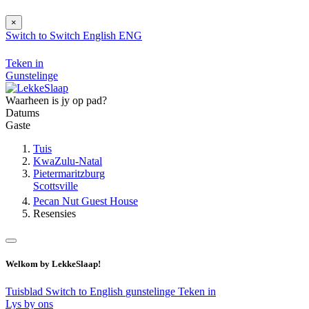
×
Switch to
Switch
English
ENG
Teken in
Gunstelinge
Waarheen is jy op pad?
Datums
Gaste
Tuis
KwaZulu-Natal
Pietermaritzburg
Scottsville
Pecan Nut Guest House
Resensies
Welkom by LekkeSlaap!
Tuisblad
Switch to English
gunstelinge
Teken in
Lys by ons