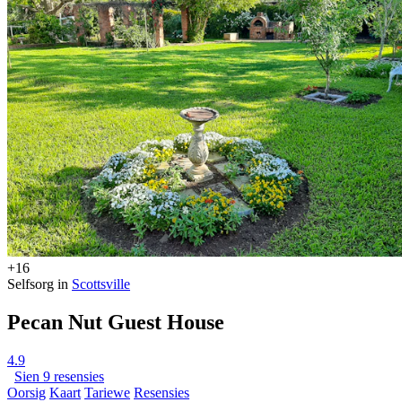
+16
Selfsorg in
Scottsville
Pecan Nut Guest House
4.9
Sien 9 resensies
Oorsig
Kaart
Tariewe
Resensies