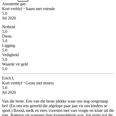
Anonieme gas
Kort verblyf
⋅
Saam met vriende
5.0
Jul 2026
Netheid
5.0
Diens
5.0
Ligging
5.0
Veiligheid
5.0
Waarde vir geld
5.0
Erich L
Kort verblyf
⋅
Gesin met tieners
5.0
Jul 2026
Van die beste.
Een van die beste plekke waar ons nog oorgeslaap
het! (En ons reis gereeld die afgelope paar jaar vir ons kinders se
sport.) Brood, melk en eiers voorsien met vars vrugte en kruie uit die
tuin. Batterye vir wanneer daar kragprobleme was. Sal enige tyd die