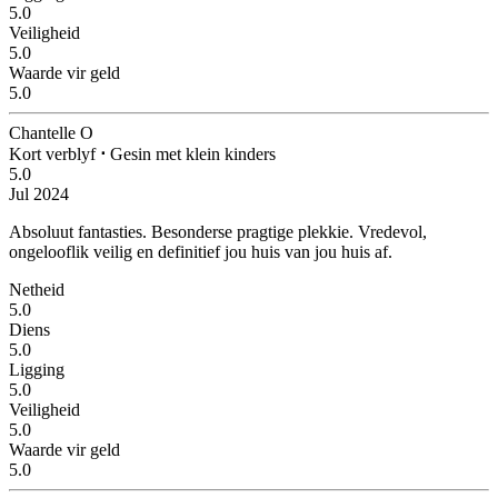
5.0
Veiligheid
5.0
Waarde vir geld
5.0
Chantelle O
Kort verblyf
⋅
Gesin met klein kinders
5.0
Jul 2024
Absoluut fantasties.
Besonderse pragtige plekkie. Vredevol,
ongelooflik veilig en definitief jou huis van jou huis af.
Netheid
5.0
Diens
5.0
Ligging
5.0
Veiligheid
5.0
Waarde vir geld
5.0