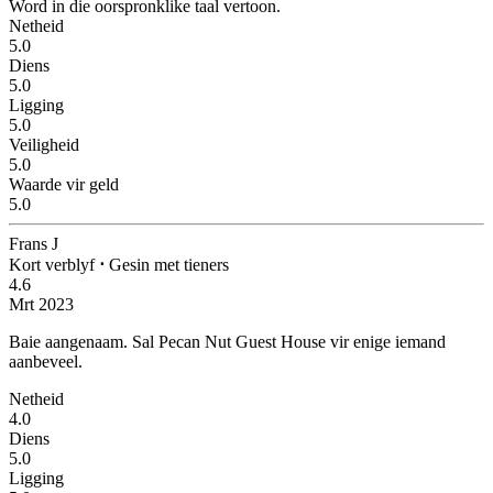
Word in die oorspronklike taal vertoon.
Netheid
5.0
Diens
5.0
Ligging
5.0
Veiligheid
5.0
Waarde vir geld
5.0
Frans J
Kort verblyf
⋅
Gesin met tieners
4.6
Mrt 2023
Baie aangenaam.
Sal Pecan Nut Guest House vir enige iemand
aanbeveel.
Netheid
4.0
Diens
5.0
Ligging