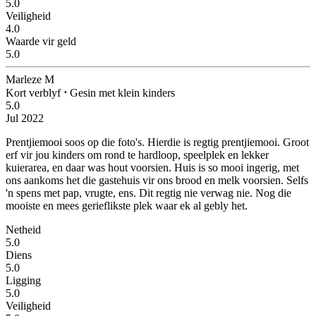
5.0
Veiligheid
4.0
Waarde vir geld
5.0
Marleze M
Kort verblyf
⋅
Gesin met klein kinders
5.0
Jul 2022
Prentjiemooi soos op die foto's.
Hierdie is regtig prentjiemooi. Groot
erf vir jou kinders om rond te hardloop, speelplek en lekker
kuierarea, en daar was hout voorsien. Huis is so mooi ingerig, met
ons aankoms het die gastehuis vir ons brood en melk voorsien. Selfs
'n spens met pap, vrugte, ens. Dit regtig nie verwag nie. Nog die
mooiste en mees gerieflikste plek waar ek al gebly het.
Netheid
5.0
Diens
5.0
Ligging
5.0
Veiligheid