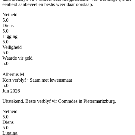
eenheid aanbeveel en beslis weer daar oorslaap.
Netheid
5.0
Diens
5.0
Ligging
5.0
Veiligheid
5.0
Waarde vir geld
5.0
Albertus M
Kort verblyf
⋅
Saam met lewensmaat
5.0
Jun 2026
Uitstekend.
Beste verblyf vir Comrades in Pietermaritzburg.
Netheid
5.0
Diens
5.0
Ligging