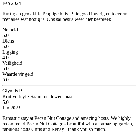
Feb 2024
Rustig en gemaklik.
Pragtige huis. Baie goed ingerig en toegerus
met alles wat nodig is. Ons sal beslis weer hier bespreek.
Netheid
5.0
Diens
5.0
Ligging
4.0
Veiligheid
5.0
Waarde vir geld
5.0
Glynnis P
Kort verblyf
⋅
Saam met lewensmaat
5.0
Jun 2023
Fantastic stay at Pecan Nut Cottage and amazing hosts.
We highly
recommend Pecan Nut Cottage - beautiful with an amazing garden,
fabulous hosts Chris and Renay - thank you so much!