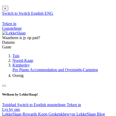
×
Switch to
Switch
English
ENG
Teken in
Gunstelinge
Waarheen is jy op pad?
Datums
Gaste
Tuis
Noord-Kaap
Kimberley
Pro Plants Accommodation and Overnight-Camping
Oorsig
Welkom by LekkeSlaap!
Tuisblad
Switch to English
gunstelinge
Teken in
Lys by ons
LekkeSlaap Rewards
Koop Geskenkbewyse
LekkeSlaap Blog