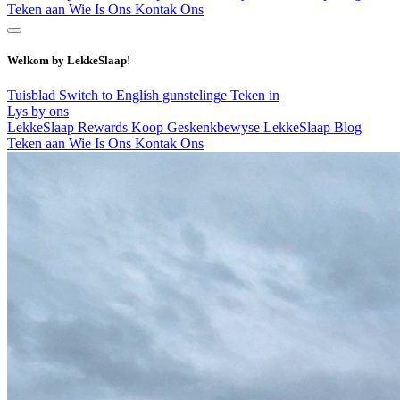
Teken aan
Wie Is Ons
Kontak Ons
Welkom by LekkeSlaap!
Tuisblad
Switch to English
gunstelinge
Teken in
Lys by ons
LekkeSlaap Rewards
Koop Geskenkbewyse
LekkeSlaap Blog
Teken aan
Wie Is Ons
Kontak Ons