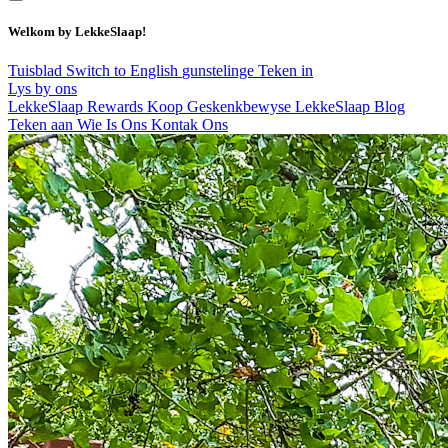
Welkom by LekkeSlaap!
Tuisblad
Switch to English
gunstelinge
Teken in
Lys by ons
LekkeSlaap Rewards
Koop Geskenkbewyse
LekkeSlaap Blog
Teken aan
Wie Is Ons
Kontak Ons