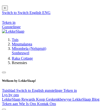
×
Switch to
Switch
English
ENG
Teken in
Gunstelinge
Tuis
Mpumalanga
Mbombela (Nelspruit)
Sonheuwel
Raka Cottage
Resensies
Welkom by LekkeSlaap!
Tuisblad
Switch to English
gunstelinge
Teken in
Lys by ons
LekkeSlaap Rewards
Koop Geskenkbewyse
LekkeSlaap Blog
Teken aan
Wie Is Ons
Kontak Ons