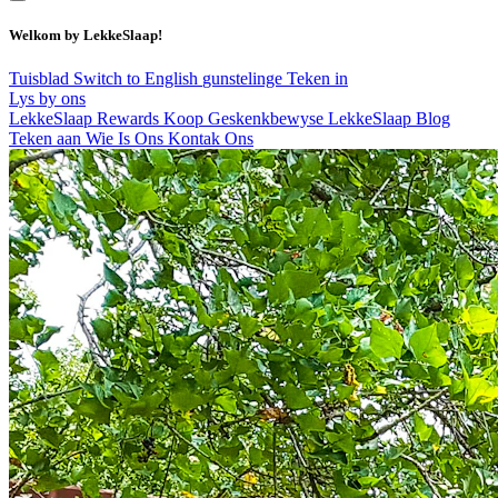
Welkom by LekkeSlaap!
Tuisblad
Switch to English
gunstelinge
Teken in
Lys by ons
LekkeSlaap Rewards
Koop Geskenkbewyse
LekkeSlaap Blog
Teken aan
Wie Is Ons
Kontak Ons