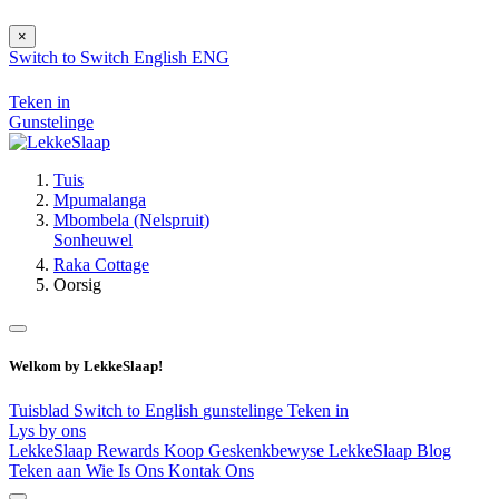
×
Switch to
Switch
English
ENG
Teken in
Gunstelinge
Tuis
Mpumalanga
Mbombela (Nelspruit)
Sonheuwel
Raka Cottage
Oorsig
Welkom by LekkeSlaap!
Tuisblad
Switch to English
gunstelinge
Teken in
Lys by ons
LekkeSlaap Rewards
Koop Geskenkbewyse
LekkeSlaap Blog
Teken aan
Wie Is Ons
Kontak Ons