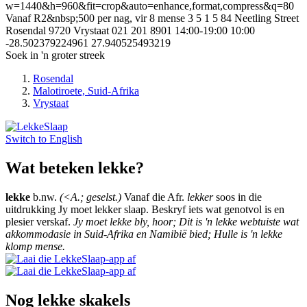
w=1440&h=960&fit=crop&auto=enhance,format,compress&q=80
Vanaf R2&nbsp;500 per nag, vir 8 mense
3
5
1
5
84 Neetling Street
Rosendal
9720
Vrystaat
021 201 8901
14:00-19:00
10:00
-28.502379224961
27.940525493219
Soek in 'n groter streek
Rosendal
Malotiroete, Suid-Afrika
Vrystaat
Switch to
English
Wat beteken lekke?
lekke
b.nw.
(<A.; geselst.)
Vanaf die Afr.
lekker
soos in die
uitdrukking Jy moet lekker slaap. Beskryf iets wat genotvol is en
plesier verskaf.
Jy moet lekke bly, hoor; Dit is 'n lekke webtuiste wat
akkommodasie in Suid-Afrika en Namibië bied; Hulle is 'n lekke
klomp mense.
Nog lekke skakels