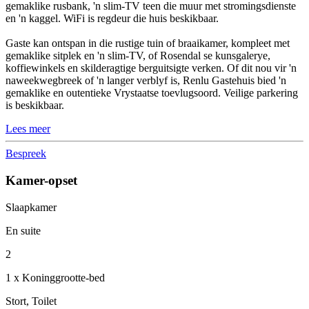
gemaklike rusbank, 'n slim-TV teen die muur met stromingsdienste
en 'n kaggel. WiFi is regdeur die huis beskikbaar.
Gaste kan ontspan in die rustige tuin of braaikamer, kompleet met
gemaklike sitplek en 'n slim-TV, of Rosendal se kunsgalerye,
koffiewinkels en skilderagtige berguitsigte verken. Of dit nou vir 'n
naweekwegbreek of 'n langer verblyf is, Renlu Gastehuis bied 'n
gemaklike en outentieke Vrystaatse toevlugsoord. Veilige parkering
is beskikbaar.
Lees meer
Bespreek
Kamer-opset
Slaapkamer
En suite
2
1 x Koninggrootte-bed
Stort, Toilet