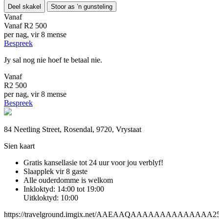
Deel skakel
Stoor as ’n gunsteling
Vanaf
Vanaf
R2 500
per nag, vir 8 mense
Bespreek
Jy sal nog nie hoef te betaal nie.
Vanaf
R2 500
per nag, vir 8 mense
Bespreek
84 Neetling Street, Rosendal, 9720, Vrystaat
Sien kaart
Gratis kansellasie
tot 24 uur voor jou verblyf!
Slaapplek vir 8 gaste
Alle ouderdomme is welkom
Inkloktyd: 14:00 tot 19:00
Uitkloktyd: 10:00
https://travelground.imgix.net/AAEAAQAAAAAAAAAAAAAA25e6b