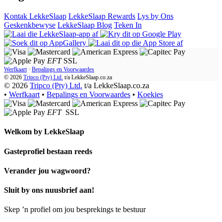
Kontak LekkeSlaap
LekkeSlaap Rewards
Lys by Ons
Geskenkbewyse
LekkeSlaap Blog
Teken In
EFT
SSL
Werfkaart
·
Bepalings en Voorwaardes
© 2026
Tripco (Pty) Ltd.
t/a
LekkeSlaap.co.za
© 2026
Tripco (Pty) Ltd.
t/a LekkeSlaap.co.za
•
Werfkaart
•
Bepalings en Voorwaardes
•
Koekies
EFT
SSL
Welkom by
LekkeSlaap
Gasteprofiel bestaan ​​reeds
Verander jou wagwoord?
Sluit by ons nuusbrief aan!
Skep ’n profiel om jou besprekings te bestuur