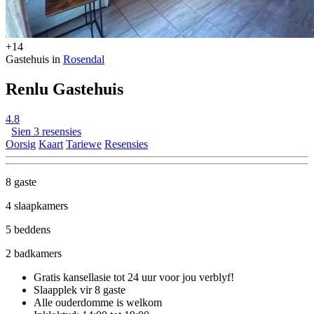
+14
Gastehuis in
Rosendal
Renlu Gastehuis
4.8
Sien 3 resensies
Oorsig
Kaart
Tariewe
Resensies
8 gaste
4 slaapkamers
5 beddens
2 badkamers
Gratis kansellasie
tot 24 uur voor jou verblyf!
Slaapplek vir 8 gaste
Alle ouderdomme is welkom