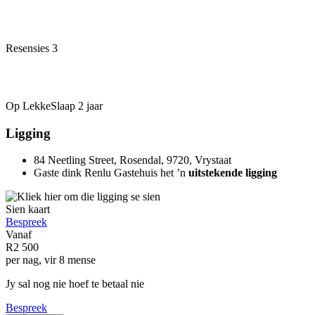
Resensies
3
Op LekkeSlaap
2 jaar
Ligging
84 Neetling Street, Rosendal, 9720, Vrystaat
Gaste dink Renlu Gastehuis het ’n
uitstekende ligging
Sien kaart
Bespreek
Vanaf
R2 500
per nag, vir 8 mense
Jy sal nog nie hoef te betaal nie
Bespreek