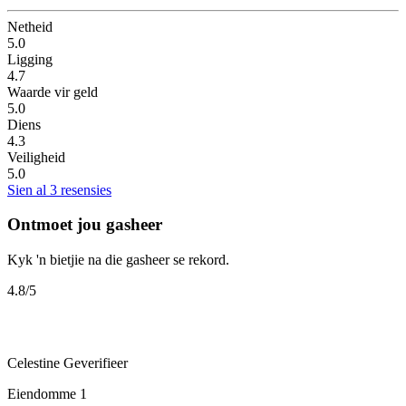
Netheid
5.0
Ligging
4.7
Waarde vir geld
5.0
Diens
4.3
Veiligheid
5.0
Sien al 3 resensies
Ontmoet jou gasheer
Kyk 'n bietjie na die gasheer se rekord.
4.8
/5
Celestine
Geverifieer
Eiendomme
1