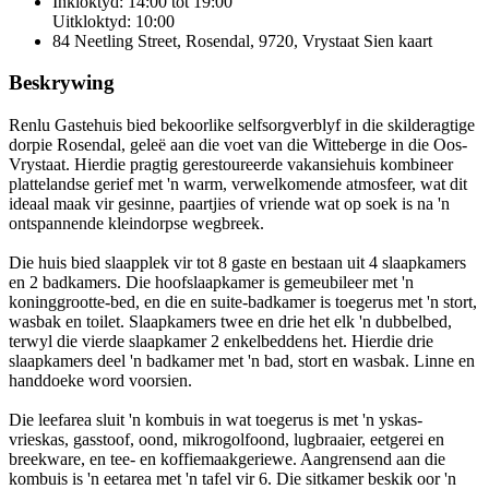
Inkloktyd: 14:00 tot 19:00
Uitkloktyd: 10:00
84 Neetling Street, Rosendal, 9720, Vrystaat
Sien kaart
Beskrywing
Renlu Gastehuis bied bekoorlike selfsorgverblyf in die skilderagtige
dorpie Rosendal, geleë aan die voet van die Witteberge in die Oos-
Vrystaat. Hierdie pragtig gerestoureerde vakansiehuis kombineer
plattelandse gerief met 'n warm, verwelkomende atmosfeer, wat dit
ideaal maak vir gesinne, paartjies of vriende wat op soek is na 'n
ontspannende kleindorpse wegbreek.
Die huis bied slaapplek vir tot 8 gaste en bestaan uit 4 slaapkamers
en 2 badkamers. Die hoofslaapkamer is gemeubileer met 'n
koninggrootte-bed, en die en suite-badkamer is toegerus met 'n stort,
wasbak en toilet. Slaapkamers twee en drie het elk 'n dubbelbed,
terwyl die vierde slaapkamer 2 enkelbeddens het. Hierdie drie
slaapkamers deel 'n badkamer met 'n bad, stort en wasbak. Linne en
handdoeke word voorsien.
Die leefarea sluit 'n kombuis in wat toegerus is met 'n yskas-
vrieskas, gasstoof, oond, mikrogolfoond, lugbraaier, eetgerei en
breekware, en tee- en koffiemaakgeriewe. Aangrensend aan die
kombuis is 'n eetarea met 'n tafel vir 6. Die sitkamer beskik oor 'n