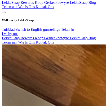
LekkeSlaap Rewards
Koop Geskenkbewyse
LekkeSlaap Blog
Teken aan
Wie Is Ons
Kontak Ons
Welkom by LekkeSlaap!
Tuisblad
Switch to English
gunstelinge
Teken in
Lys by ons
LekkeSlaap Rewards
Koop Geskenkbewyse
LekkeSlaap Blog
Teken aan
Wie Is Ons
Kontak Ons