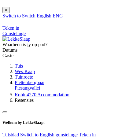
×
Switch to
Switch
English
ENG
Teken in
Gunstelinge
Waarheen is jy op pad?
Datums
Gaste
Tuis
Wes-Kaap
Tuinroete
Plettenbergbaai
Piesangvallei
Robin4270 Accommodation
Resensies
Welkom by LekkeSlaap!
Tuisblad
Switch to English
gunstelinge
Teken in