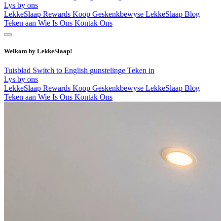
Lys by ons
LekkeSlaap Rewards
Koop Geskenkbewyse
LekkeSlaap Blog
Teken aan
Wie Is Ons
Kontak Ons
Welkom by LekkeSlaap!
Tuisblad
Switch to English
gunstelinge
Teken in
Lys by ons
LekkeSlaap Rewards
Koop Geskenkbewyse
LekkeSlaap Blog
Teken aan
Wie Is Ons
Kontak Ons