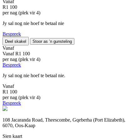
Vanaf
R1 100
per nag (plek vir 4)
Jy sal nog nie hoef te betaal nie
Bespreek
Deel skakel
Stoor as ’n gunsteling
Vanaf
Vanaf
R1 100
per nag (plek vir 4)
Bespreek
Jy sal nog nie hoef te betaal nie.
Vanaf
R1 100
per nag (plek vir 4)
Bespreek
108 Jacaranda Road, Theescombe, Gqeberha (Port Elizabeth),
6070, Oos-Kaap
Sien kaart