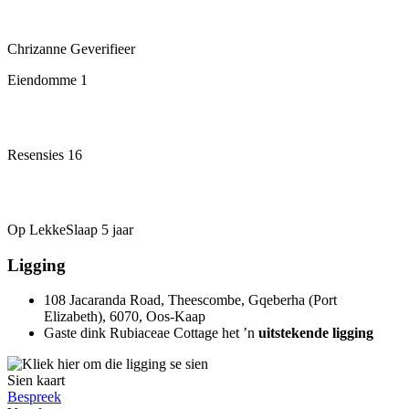
Chrizanne
Geverifieer
Eiendomme
1
Resensies
16
Op LekkeSlaap
5 jaar
Ligging
108 Jacaranda Road, Theescombe, Gqeberha (Port
Elizabeth), 6070, Oos-Kaap
Gaste dink Rubiaceae Cottage het ’n
uitstekende ligging
Sien kaart
Bespreek