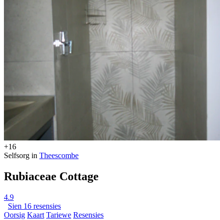
+16
Selfsorg in
Theescombe
Rubiaceae Cottage
4.9
Sien 16 resensies
Oorsig
Kaart
Tariewe
Resensies