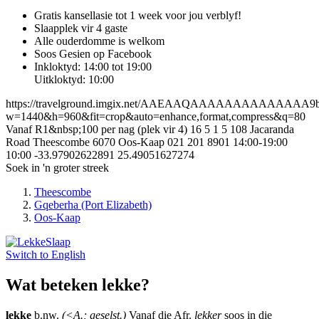
Gratis kansellasie
tot 1 week voor jou verblyf!
Slaapplek vir 4 gaste
Alle ouderdomme is welkom
Soos Gesien op Facebook
Inkloktyd: 14:00 tot 19:00
Uitkloktyd: 10:00
https://travelground.imgix.net/AAEAAQAAAAAAAAAAAAAA9b46
w=1440&h=960&fit=crop&auto=enhance,format,compress&q=80
Vanaf R1&nbsp;100 per nag (plek vir 4)
16
5
1
5
108 Jacaranda
Road
Theescombe
6070
Oos-Kaap
021 201 8901
14:00-19:00
10:00
-33.97902622891
25.49051627274
Soek in 'n groter streek
Theescombe
Gqeberha (Port Elizabeth)
Oos-Kaap
Switch to
English
Wat beteken lekke?
lekke
b.nw.
(<A.; geselst.)
Vanaf die Afr.
lekker
soos in die