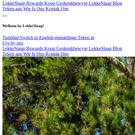
LekkeSlaap Rewards
Koop Geskenkbewyse
LekkeSlaap Blog
Teken aan
Wie Is Ons
Kontak Ons
Welkom by LekkeSlaap!
Tuisblad
Switch to English
gunstelinge
Teken in
Lys by ons
LekkeSlaap Rewards
Koop Geskenkbewyse
LekkeSlaap Blog
Teken aan
Wie Is Ons
Kontak Ons