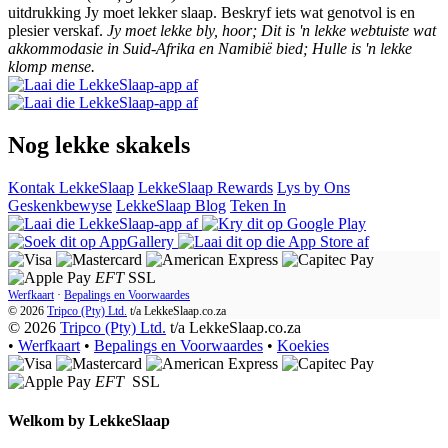
uitdrukking Jy moet lekker slaap. Beskryf iets wat genotvol is en
plesier verskaf.
Jy moet lekke bly, hoor; Dit is 'n lekke webtuiste wat
akkommodasie in Suid-Afrika en Namibië bied; Hulle is 'n lekke
klomp mense.
Nog lekke skakels
Kontak LekkeSlaap
LekkeSlaap Rewards
Lys by Ons
Geskenkbewyse
LekkeSlaap Blog
Teken In
EFT
SSL
Werfkaart
·
Bepalings en Voorwaardes
© 2026
Tripco (Pty) Ltd.
t/a
LekkeSlaap.co.za
© 2026
Tripco (Pty) Ltd.
t/a LekkeSlaap.co.za
•
Werfkaart
•
Bepalings en Voorwaardes
•
Koekies
EFT
SSL
Welkom by
LekkeSlaap