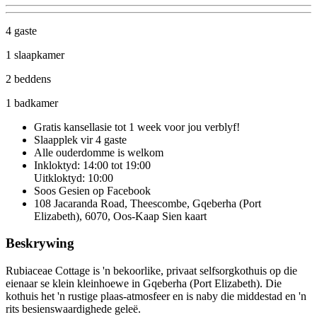
4 gaste
1 slaapkamer
2 beddens
1 badkamer
Gratis kansellasie
tot 1 week voor jou verblyf!
Slaapplek vir 4 gaste
Alle ouderdomme is welkom
Inkloktyd: 14:00 tot 19:00
Uitkloktyd: 10:00
Soos Gesien op Facebook
108 Jacaranda Road, Theescombe, Gqeberha (Port
Elizabeth), 6070, Oos-Kaap
Sien kaart
Beskrywing
Rubiaceae Cottage is 'n bekoorlike, privaat selfsorgkothuis op die
eienaar se klein kleinhoewe in Gqeberha (Port Elizabeth). Die
kothuis het 'n rustige plaas-atmosfeer en is naby die middestad en 'n
rits besienswaardighede geleë.