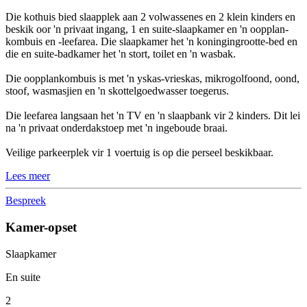
Die kothuis bied slaapplek aan 2 volwassenes en 2 klein kinders en
beskik oor 'n privaat ingang, 1 en suite-slaapkamer en 'n oopplan-
kombuis en -leefarea. Die slaapkamer het 'n koningingrootte-bed en
die en suite-badkamer het 'n stort, toilet en 'n wasbak.
Die oopplankombuis is met 'n yskas-vrieskas, mikrogolfoond, oond,
stoof, wasmasjien en 'n skottelgoedwasser toegerus.
Die leefarea langsaan het 'n TV en 'n slaapbank vir 2 kinders. Dit lei
na 'n privaat onderdakstoep met 'n ingeboude braai.
Veilige parkeerplek vir 1 voertuig is op die perseel beskikbaar.
Lees meer
Bespreek
Kamer-opset
Slaapkamer
En suite
2