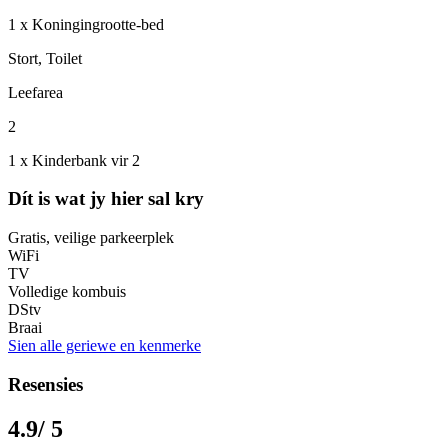
1 x Koningingrootte-bed
Stort, Toilet
Leefarea
2
1 x Kinderbank vir 2
Dít is wat jy hier sal kry
Gratis, veilige parkeerplek
WiFi
TV
Volledige kombuis
DStv
Braai
Sien alle geriewe en kenmerke
Resensies
4.9
/ 5