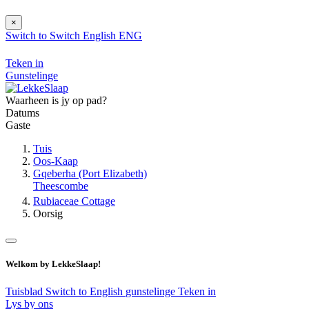
×
Switch to
Switch
English
ENG
Teken in
Gunstelinge
Waarheen is jy op pad?
Datums
Gaste
Tuis
Oos-Kaap
Gqeberha (Port Elizabeth)
Theescombe
Rubiaceae Cottage
Oorsig
Welkom by LekkeSlaap!
Tuisblad
Switch to English
gunstelinge
Teken in
Lys by ons