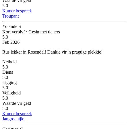
Waarde vir geld
5.0
Kamer bespreek
Troupant
Yolande S
Kort verblyf
⋅
Gesin met tieners
5.0
Feb 2026
Rus lekker in Rosendal!
Dankie vir 'n pragtige plekkie!
Netheid
5.0
Diens
5.0
Ligging
5.0
Veiligheid
5.0
Waarde vir geld
5.0
Kamer bespreek
Jangroentjie