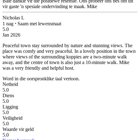
Baie dankie vir die positiewe resensie. Ons probeer ons bes om dit
vir gaste 'n spesiale ondervinding te maak. Mike
Nicholas L
1 nag
⋅
Saam met lewensmaat
5.0
Jan 2026
Peaceful town stay surrounded by nature and stunning views.
The
place was comfy and very peaceful. In a lovely position in the town
where views of the surrounding koppies are a two-minute walk
away, and the centre of town is also just a 10-minute walk. Mike
was a very friendly and helpful host.
Word in die oorspronklike taal vertoon.
Netheid
5.0
Diens
5.0
Ligging
5.0
Veiligheid
5.0
Waarde vir geld
5.0