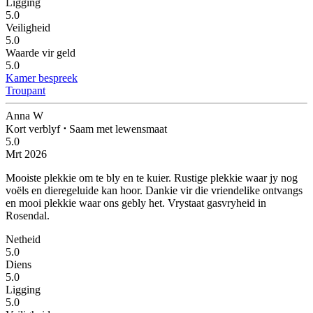
Ligging
5.0
Veiligheid
5.0
Waarde vir geld
5.0
Kamer bespreek
Troupant
Anna W
Kort verblyf
⋅
Saam met lewensmaat
5.0
Mrt 2026
Mooiste plekkie om te bly en te kuier.
Rustige plekkie waar jy nog
voëls en dieregeluide kan hoor. Dankie vir die vriendelike ontvangs
en mooi plekkie waar ons gebly het. Vrystaat gasvryheid in
Rosendal.
Netheid
5.0
Diens
5.0
Ligging
5.0