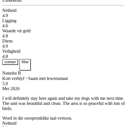
Uitstekend
Netheid
4.9
Ligging
4.6
Waarde vir geld
4.8
Diens
4.9
Veiligheid
4.8
sorteer
filter
Natasha B
Kort verblyf
⋅
Saam met lewensmaat
5.0
Mei 2026
I will definitely stay here again and take my dogs with me next time.
The unit was beautiful and clean. The area is so peaceful with lots of
birds.
Word in die oorspronklike taal vertoon.
Netheid