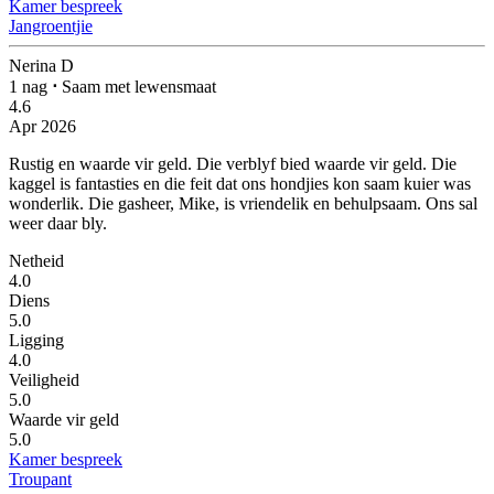
Kamer bespreek
Jangroentjie
Nerina D
1 nag
⋅
Saam met lewensmaat
4.6
Apr 2026
Rustig en waarde vir geld.
Die verblyf bied waarde vir geld. Die
kaggel is fantasties en die feit dat ons hondjies kon saam kuier was
wonderlik. Die gasheer, Mike, is vriendelik en behulpsaam. Ons sal
weer daar bly.
Netheid
4.0
Diens
5.0
Ligging
4.0
Veiligheid
5.0
Waarde vir geld
5.0
Kamer bespreek
Troupant