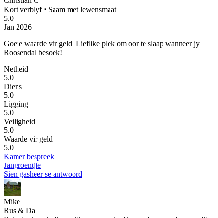
Christian C
Kort verblyf
⋅
Saam met lewensmaat
5.0
Jan 2026
Goeie waarde vir geld.
Lieflike plek om oor te slaap wanneer jy
Roosendal besoek!
Netheid
5.0
Diens
5.0
Ligging
5.0
Veiligheid
5.0
Waarde vir geld
5.0
Kamer bespreek
Jangroentjie
Sien gasheer se antwoord
Mike
Rus & Dal