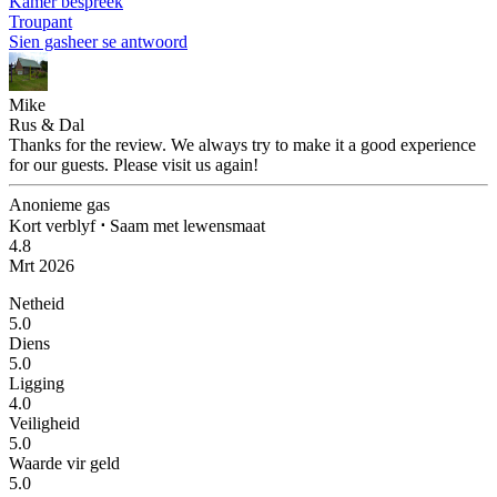
Kamer bespreek
Troupant
Sien gasheer se antwoord
Mike
Rus & Dal
Thanks for the review. We always try to make it a good experience
for our guests. Please visit us again!
Anonieme gas
Kort verblyf
⋅
Saam met lewensmaat
4.8
Mrt 2026
Netheid
5.0
Diens
5.0
Ligging
4.0
Veiligheid
5.0
Waarde vir geld
5.0