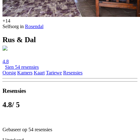
+14
Selfsorg in
Rosendal
Rus & Dal
4.8
Sien 54 resensies
Oorsig
Kamers
Kaart
Tariewe
Resensies
Resensies
4.8
/ 5
Gebaseer op 54 resensies