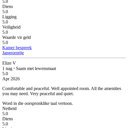
5.0
Diens
5.0
Ligging
5.0
Veiligheid
5.0
Waarde vir geld
5.0
Kamer bespreek
Jangroentjie
Elize V
1 nag
⋅
Saam met lewensmaat
5.0
Apr 2026
Comfortable and peaceful.
Well appointed room. All the amenities
you may need. Very peaceful and quiet.
Word in die oorspronklike taal vertoon.
Netheid
5.0
Diens
5.0