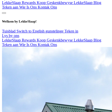
LekkeSlaap Rewards
Koop Geskenkbewyse
LekkeSlaap Blog
Teken aan
Wie Is Ons
Kontak Ons
Welkom by LekkeSlaap!
Tuisblad
Switch to English
gunstelinge
Teken in
Lys by ons
LekkeSlaap Rewards
Koop Geskenkbewyse
LekkeSlaap Blog
Teken aan
Wie Is Ons
Kontak Ons