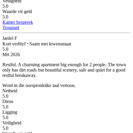
Veiligheid
5.0
Waarde vir geld
5.0
Kamer bespreek
Troupant
Jardel F
Kort verblyf
⋅
Saam met lewensmaat
5.0
Mrt 2026
Restful.
A charming apartment big enough for 2 people. The town
only has dirt roads but beautiful scenery, safe and quiet for a good
restful breakaway.
Word in die oorspronklike taal vertoon.
Netheid
5.0
Diens
5.0
Ligging
5.0
Veiligheid
5.0