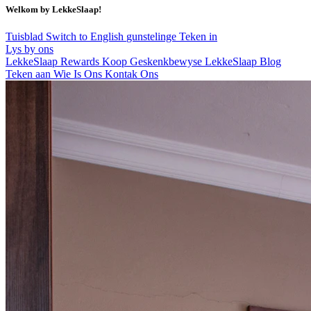
Welkom by LekkeSlaap!
Tuisblad
Switch to English
gunstelinge
Teken in
Lys by ons
LekkeSlaap Rewards
Koop Geskenkbewyse
LekkeSlaap Blog
Teken aan
Wie Is Ons
Kontak Ons