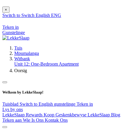
×
Switch to
Switch
English
ENG
Teken in
Gunstelinge
Tuis
Mpumalanga
Witbank
Unit 12: One-Bedroom Apartment
Oorsig
Welkom by LekkeSlaap!
Tuisblad
Switch to English
gunstelinge
Teken in
Lys by ons
LekkeSlaap Rewards
Koop Geskenkbewyse
LekkeSlaap Blog
Teken aan
Wie Is Ons
Kontak Ons