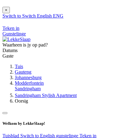
×
Switch to
Switch
English
ENG
Teken in
Gunstelinge
Waarheen is jy op pad?
Datums
Gaste
Tuis
Gauteng
Johannesburg
Modderfontein
Sandringham
Sandringham Stylish Apartment
Oorsig
Welkom by LekkeSlaap!
Tuisblad
Switch to English
gunstelinge
Teken in