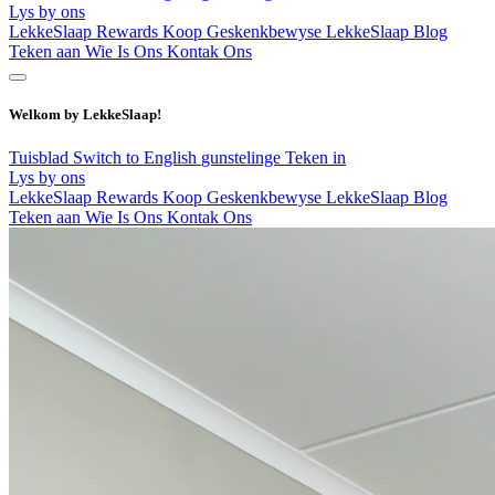
Lys by ons
LekkeSlaap Rewards
Koop Geskenkbewyse
LekkeSlaap Blog
Teken aan
Wie Is Ons
Kontak Ons
Welkom by LekkeSlaap!
Tuisblad
Switch to English
gunstelinge
Teken in
Lys by ons
LekkeSlaap Rewards
Koop Geskenkbewyse
LekkeSlaap Blog
Teken aan
Wie Is Ons
Kontak Ons