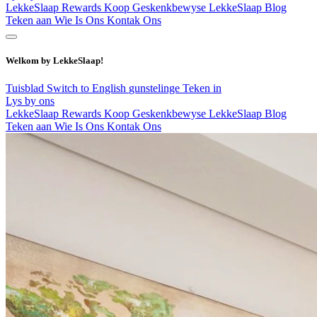
LekkeSlaap Rewards
Koop Geskenkbewyse
LekkeSlaap Blog
Teken aan
Wie Is Ons
Kontak Ons
Welkom by LekkeSlaap!
Tuisblad
Switch to English
gunstelinge
Teken in
Lys by ons
LekkeSlaap Rewards
Koop Geskenkbewyse
LekkeSlaap Blog
Teken aan
Wie Is Ons
Kontak Ons