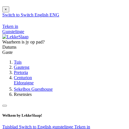
×
Switch to
Switch
English
ENG
Teken in
Gunstelinge
Waarheen is jy op pad?
Datums
Gaste
Tuis
Gauteng
Pretoria
Centurion
Eldoraigne
Sekelbos Guesthouse
Resensies
Welkom by LekkeSlaap!
Tuisblad
Switch to English
gunstelinge
Teken in