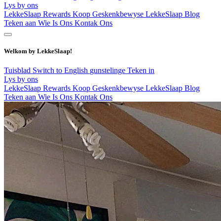
Lys by ons
LekkeSlaap Rewards
Koop Geskenkbewyse
LekkeSlaap Blog
Teken aan
Wie Is Ons
Kontak Ons
Welkom by LekkeSlaap!
Tuisblad
Switch to English
gunstelinge
Teken in
Lys by ons
LekkeSlaap Rewards
Koop Geskenkbewyse
LekkeSlaap Blog
Teken aan
Wie Is Ons
Kontak Ons