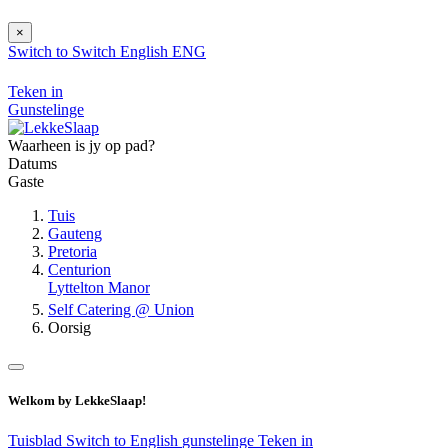
×
Switch to
Switch
English
ENG
Teken in
Gunstelinge
Waarheen is jy op pad?
Datums
Gaste
Tuis
Gauteng
Pretoria
Centurion
Lyttelton Manor
Self Catering @ Union
Oorsig
Welkom by LekkeSlaap!
Tuisblad
Switch to English
gunstelinge
Teken in