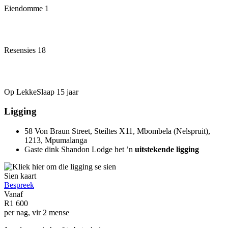
Eiendomme
1
Resensies
18
Op LekkeSlaap
15 jaar
Ligging
58 Von Braun Street, Steiltes X11, Mbombela (Nelspruit),
1213, Mpumalanga
Gaste dink Shandon Lodge het ’n
uitstekende ligging
Sien kaart
Bespreek
Vanaf
R1 600
per nag, vir 2 mense