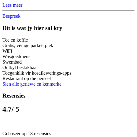
Lees meer
Bespreek
Dít is wat jy hier sal kry
Tee en koffie
Gratis, veilige parkeerplek
WiFi
Wasgoeddiens
Swembad
Ontbyt beskikbaar
Toeganklik vir kosaflewerings-apps
Restaurant op die perseel
Sien alle geriewe en kenmerke
Resensies
4.7
/ 5
Gebaseer op 18 resensies