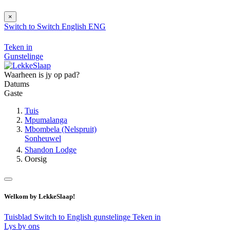
×
Switch to
Switch
English
ENG
Teken in
Gunstelinge
Waarheen is jy op pad?
Datums
Gaste
Tuis
Mpumalanga
Mbombela (Nelspruit)
Sonheuwel
Shandon Lodge
Oorsig
Welkom by LekkeSlaap!
Tuisblad
Switch to English
gunstelinge
Teken in
Lys by ons