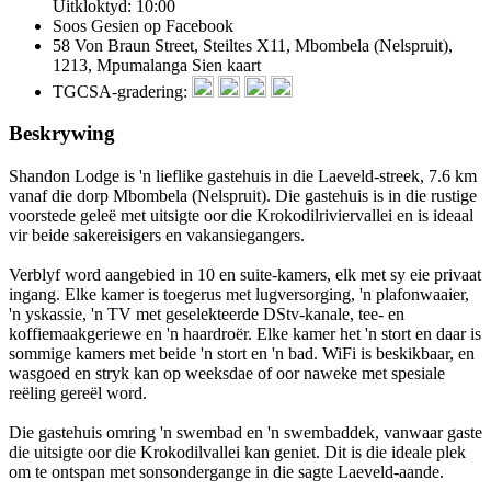
Uitkloktyd: 10:00
Soos Gesien op Facebook
58 Von Braun Street, Steiltes X11, Mbombela (Nelspruit),
1213, Mpumalanga
Sien kaart
TGCSA-gradering:
Beskrywing
Shandon Lodge is 'n lieflike gastehuis in die Laeveld-streek, 7.6 km
vanaf die dorp Mbombela (Nelspruit). Die gastehuis is in die rustige
voorstede geleë met uitsigte oor die Krokodilriviervallei en is ideaal
vir beide sakereisigers en vakansiegangers.
Verblyf word aangebied in 10 en suite-kamers, elk met sy eie privaat
ingang. Elke kamer is toegerus met lugversorging, 'n plafonwaaier,
'n yskassie, 'n TV met geselekteerde DStv-kanale, tee- en
koffiemaakgeriewe en 'n haardroër. Elke kamer het 'n stort en daar is
sommige kamers met beide 'n stort en 'n bad. WiFi is beskikbaar, en
wasgoed en stryk kan op weeksdae of oor naweke met spesiale
reëling gereël word.
Die gastehuis omring 'n swembad en 'n swembaddek, vanwaar gaste
die uitsigte oor die Krokodilvallei kan geniet. Dit is die ideale plek
om te ontspan met sonsondergange in die sagte Laeveld-aande.