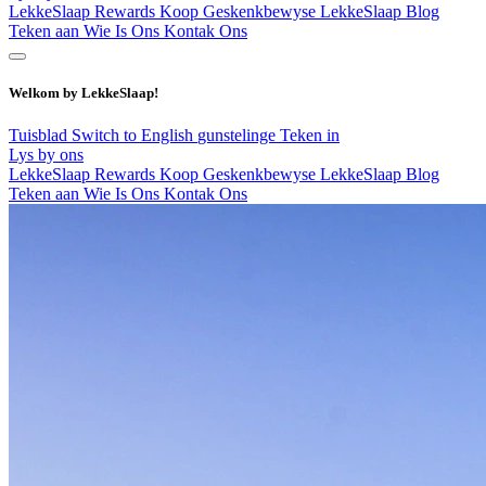
LekkeSlaap Rewards
Koop Geskenkbewyse
LekkeSlaap Blog
Teken aan
Wie Is Ons
Kontak Ons
Welkom by LekkeSlaap!
Tuisblad
Switch to English
gunstelinge
Teken in
Lys by ons
LekkeSlaap Rewards
Koop Geskenkbewyse
LekkeSlaap Blog
Teken aan
Wie Is Ons
Kontak Ons