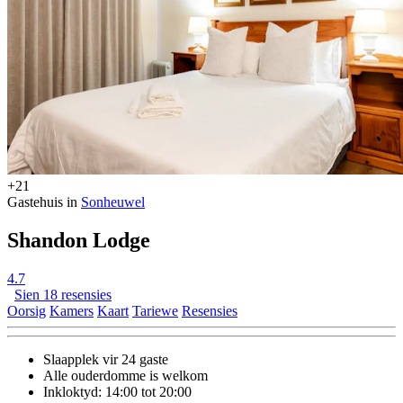
+21
Gastehuis in
Sonheuwel
Shandon Lodge
4.7
Sien 18 resensies
Oorsig
Kamers
Kaart
Tariewe
Resensies
Slaapplek vir 24 gaste
Alle ouderdomme is welkom
Inkloktyd: 14:00 tot 20:00