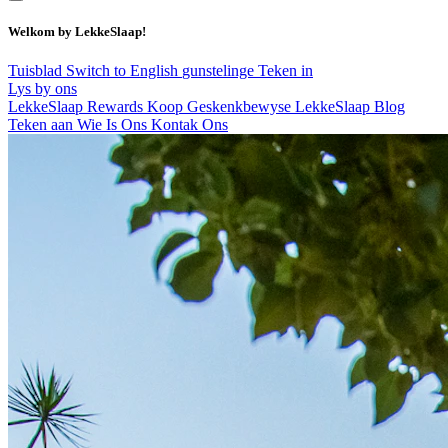
Welkom by LekkeSlaap!
Tuisblad
Switch to English
gunstelinge
Teken in
Lys by ons
LekkeSlaap Rewards
Koop Geskenkbewyse
LekkeSlaap Blog
Teken aan
Wie Is Ons
Kontak Ons