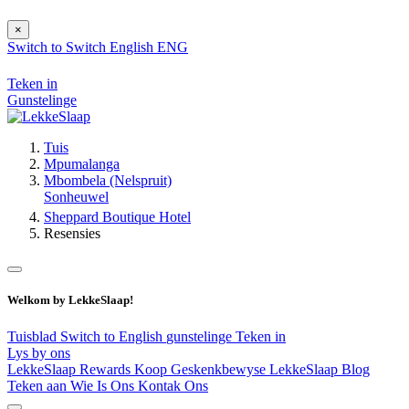
×
Switch to
Switch
English
ENG
Teken in
Gunstelinge
Tuis
Mpumalanga
Mbombela (Nelspruit)
Sonheuwel
Sheppard Boutique Hotel
Resensies
Welkom by LekkeSlaap!
Tuisblad
Switch to English
gunstelinge
Teken in
Lys by ons
LekkeSlaap Rewards
Koop Geskenkbewyse
LekkeSlaap Blog
Teken aan
Wie Is Ons
Kontak Ons