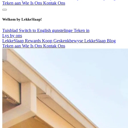
Teken aan
Wie Is Ons
Kontak Ons
Welkom by LekkeSlaap!
Tuisblad
Switch to English
gunstelinge
Teken in
Lys by ons
LekkeSlaap Rewards
Koop Geskenkbewyse
LekkeSlaap Blog
Teken aan
Wie Is Ons
Kontak Ons