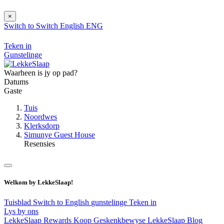
×
Switch to
Switch
English
ENG
Teken in
Gunstelinge
Waarheen is jy op pad?
Datums
Gaste
Tuis
Noordwes
Klerksdorp
Simunye Guest House
Resensies
Welkom by LekkeSlaap!
Tuisblad
Switch to English
gunstelinge
Teken in
Lys by ons
LekkeSlaap Rewards
Koop Geskenkbewyse
LekkeSlaap Blog