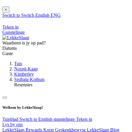
×
Switch to
Switch
English
ENG
Teken in
Gunstelinge
Waarheen is jy op pad?
Datums
Gaste
Tuis
Noord-Kaap
Kimberley
Sisibala Kothuis
Resensies
Welkom by LekkeSlaap!
Tuisblad
Switch to English
gunstelinge
Teken in
Lys by ons
LekkeSlaap Rewards
Koop Geskenkbewyse
LekkeSlaap Blog