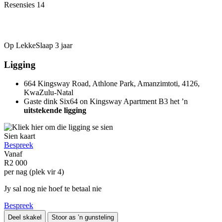
Resensies
14
Op LekkeSlaap
3 jaar
Ligging
664 Kingsway Road, Athlone Park, Amanzimtoti, 4126,
KwaZulu-Natal
Gaste dink Six64 on Kingsway Apartment B3 het ’n
uitstekende ligging
Sien kaart
Bespreek
Vanaf
R2 000
per nag (plek vir 4)
Jy sal nog nie hoef te betaal nie
Bespreek
Deel skakel
Stoor as ’n gunsteling