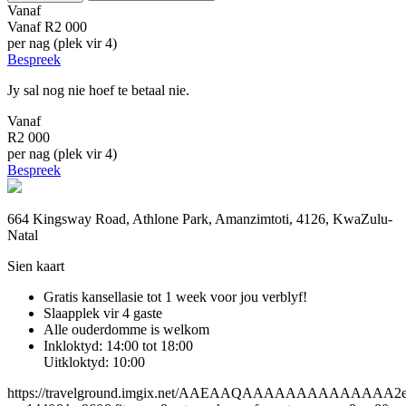
Vanaf
Vanaf
R2 000
per nag (plek vir 4)
Bespreek
Jy sal nog nie hoef te betaal nie.
Vanaf
R2 000
per nag (plek vir 4)
Bespreek
664 Kingsway Road, Athlone Park, Amanzimtoti, 4126, KwaZulu-
Natal
Sien kaart
Gratis kansellasie
tot 1 week voor jou verblyf!
Slaapplek vir 4 gaste
Alle ouderdomme is welkom
Inkloktyd: 14:00 tot 18:00
Uitkloktyd: 10:00
https://travelground.imgix.net/AAEAAQAAAAAAAAAAAAAA2e60