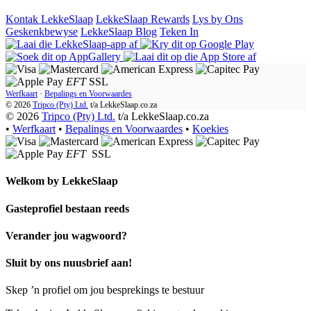
Kontak LekkeSlaap
LekkeSlaap Rewards
Lys by Ons
Geskenkbewyse
LekkeSlaap Blog
Teken In
EFT
SSL
Werfkaart
·
Bepalings en Voorwaardes
© 2026
Tripco (Pty) Ltd.
t/a
LekkeSlaap.co.za
© 2026
Tripco (Pty) Ltd.
t/a LekkeSlaap.co.za
•
Werfkaart
•
Bepalings en Voorwaardes
•
Koekies
EFT
SSL
Welkom by
LekkeSlaap
Gasteprofiel bestaan ​​reeds
Verander jou wagwoord?
Sluit by ons nuusbrief aan!
Skep ’n profiel om jou besprekings te bestuur