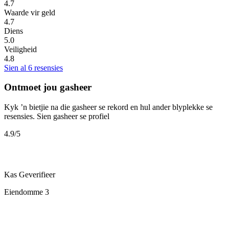
4.7
Waarde vir geld
4.7
Diens
5.0
Veiligheid
4.8
Sien al 6 resensies
Ontmoet jou gasheer
Kyk ’n bietjie na die gasheer se rekord en hul ander blyplekke se
resensies.
Sien gasheer se profiel
4.9
/5
Kas
Geverifieer
Eiendomme
3