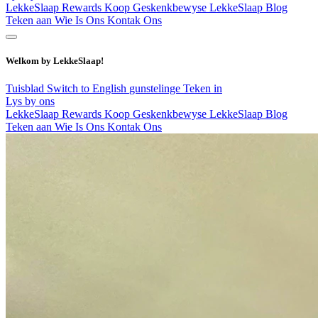
LekkeSlaap Rewards
Koop Geskenkbewyse
LekkeSlaap Blog
Teken aan
Wie Is Ons
Kontak Ons
Welkom by LekkeSlaap!
Tuisblad
Switch to English
gunstelinge
Teken in
Lys by ons
LekkeSlaap Rewards
Koop Geskenkbewyse
LekkeSlaap Blog
Teken aan
Wie Is Ons
Kontak Ons