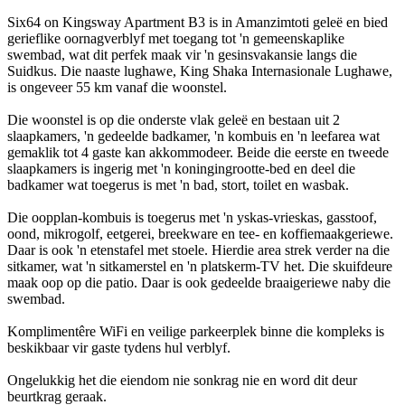
Six64 on Kingsway Apartment B3 is in Amanzimtoti geleë en bied
gerieflike oornagverblyf met toegang tot 'n gemeenskaplike
swembad, wat dit perfek maak vir 'n gesinsvakansie langs die
Suidkus. Die naaste lughawe, King Shaka Internasionale Lughawe,
is ongeveer 55 km vanaf die woonstel.
Die woonstel is op die onderste vlak geleë en bestaan uit 2
slaapkamers, 'n gedeelde badkamer, 'n kombuis en 'n leefarea wat
gemaklik tot 4 gaste kan akkommodeer. Beide die eerste en tweede
slaapkamers is ingerig met 'n koningingrootte-bed en deel die
badkamer wat toegerus is met 'n bad, stort, toilet en wasbak.
Die oopplan-kombuis is toegerus met 'n yskas-vrieskas, gasstoof,
oond, mikrogolf, eetgerei, breekware en tee- en koffiemaakgeriewe.
Daar is ook 'n etenstafel met stoele. Hierdie area strek verder na die
sitkamer, wat 'n sitkamerstel en 'n platskerm-TV het. Die skuifdeure
maak oop op die patio. Daar is ook gedeelde braaigeriewe naby die
swembad.
Komplimentêre WiFi en veilige parkeerplek binne die kompleks is
beskikbaar vir gaste tydens hul verblyf.
Ongelukkig het die eiendom nie sonkrag nie en word dit deur
beurtkrag geraak.