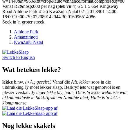
w=1440&h=960&fit=crop&auto=enhance,format,compress&q=80
Vanaf R2&nbsp;000 per nag (plek vir 4)
6
5
1
5
664 Kingsway
Road
Athlone Park
4126
KwaZulu-Natal
021 201 8901
14:00-
18:00
10:00
-30.022989142944
30.916096514086
Soek in 'n groter streek
Athlone Park
Amanzimtoti
KwaZulu-Natal
Switch to
English
Wat beteken lekke?
lekke
b.nw.
(<A.; geselst.)
Vanaf die Afr.
lekker
soos in die
uitdrukking Jy moet lekker slaap. Beskryf iets wat genotvol is en
plesier verskaf.
Jy moet lekke bly, hoor; Dit is 'n lekke webtuiste wat
akkommodasie in Suid-Afrika en Namibië bied; Hulle is 'n lekke
klomp mense.
Nog lekke skakels