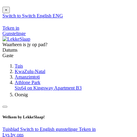
×
Switch to
Switch
English
ENG
Teken in
Gunstelinge
Waarheen is jy op pad?
Datums
Gaste
Tuis
KwaZulu-Natal
Amanzimtoti
Athlone Park
Six64 on Kingsway Apartment B3
Oorsig
Welkom by LekkeSlaap!
Tuisblad
Switch to English
gunstelinge
Teken in
Lys by ons