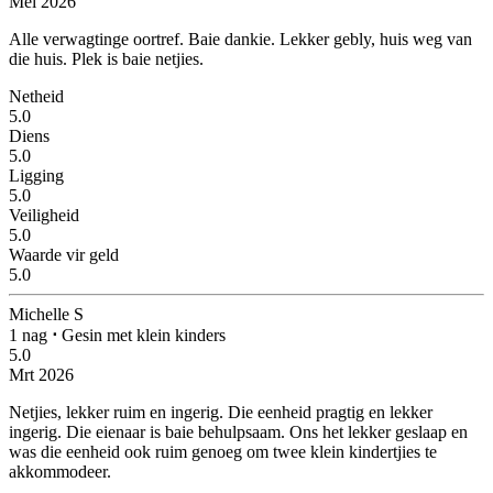
Mei 2026
Alle verwagtinge oortref. Baie dankie.
Lekker gebly, huis weg van
die huis. Plek is baie netjies.
Netheid
5.0
Diens
5.0
Ligging
5.0
Veiligheid
5.0
Waarde vir geld
5.0
Michelle S
1 nag
⋅
Gesin met klein kinders
5.0
Mrt 2026
Netjies, lekker ruim en ingerig.
Die eenheid pragtig en lekker
ingerig. Die eienaar is baie behulpsaam. Ons het lekker geslaap en
was die eenheid ook ruim genoeg om twee klein kindertjies te
akkommodeer.