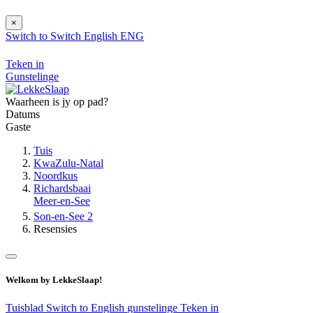
×
Switch to
Switch
English
ENG
Teken in
Gunstelinge
Waarheen is jy op pad?
Datums
Gaste
Tuis
KwaZulu-Natal
Noordkus
Richardsbaai
Meer-en-See
Son-en-See 2
Resensies
Welkom by LekkeSlaap!
Tuisblad
Switch to English
gunstelinge
Teken in