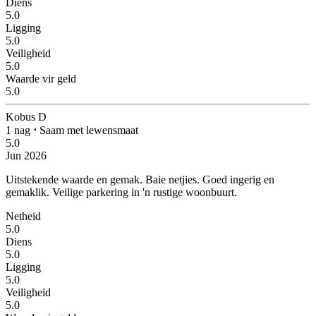
Diens
5.0
Ligging
5.0
Veiligheid
5.0
Waarde vir geld
5.0
Kobus D
1 nag
⋅
Saam met lewensmaat
5.0
Jun 2026
Uitstekende waarde en gemak.
Baie netjies. Goed ingerig en
gemaklik. Veilige parkering in 'n rustige woonbuurt.
Netheid
5.0
Diens
5.0
Ligging
5.0
Veiligheid
5.0