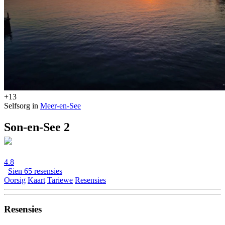
+13
Selfsorg in
Meer-en-See
Son-en-See 2
4.8
Sien 65 resensies
Oorsig
Kaart
Tariewe
Resensies
Resensies