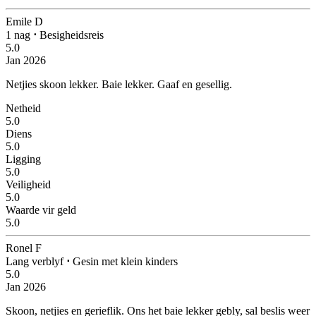
Emile D
1 nag
⋅
Besigheidsreis
5.0
Jan 2026
Netjies skoon lekker.
Baie lekker. Gaaf en gesellig.
Netheid
5.0
Diens
5.0
Ligging
5.0
Veiligheid
5.0
Waarde vir geld
5.0
Ronel F
Lang verblyf
⋅
Gesin met klein kinders
5.0
Jan 2026
Skoon, netjies en gerieflik.
Ons het baie lekker gebly, sal beslis weer