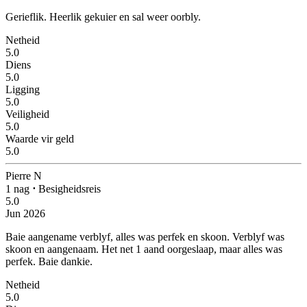
Gerieflik.
Heerlik gekuier en sal weer oorbly.
Netheid
5.0
Diens
5.0
Ligging
5.0
Veiligheid
5.0
Waarde vir geld
5.0
Pierre N
1 nag
⋅
Besigheidsreis
5.0
Jun 2026
Baie aangename verblyf, alles was perfek en skoon.
Verblyf was
skoon en aangenaam. Het net 1 aand oorgeslaap, maar alles was
perfek. Baie dankie.
Netheid
5.0