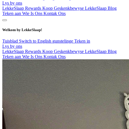
Lys by ons
LekkeSlaap Rewards
Koop Geskenkbewyse
LekkeSlaap Blog
Teken aan
Wie Is Ons
Kontak Ons
Welkom by LekkeSlaap!
Tuisblad
Switch to English
gunstelinge
Teken in
Lys by ons
LekkeSlaap Rewards
Koop Geskenkbewyse
LekkeSlaap Blog
Teken aan
Wie Is Ons
Kontak Ons