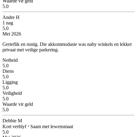
Waarde vir geld
5.0
Andre H
1 nag
5.0
Mei 2026
Gerieflik en rustig.
Die akkommodasie was naby winkels en lekker
privaat met veilige parkering.
Netheid
5.0
Diens
5.0
Ligging
5.0
Veiligheid
5.0
Waarde vir geld
5.0
Debbie M
Kort verblyf
⋅
Saam met lewensmaat
5.0