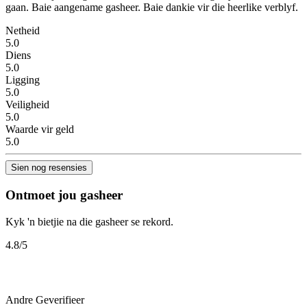
gaan. Baie aangename gasheer. Baie dankie vir die heerlike verblyf.
Netheid
5.0
Diens
5.0
Ligging
5.0
Veiligheid
5.0
Waarde vir geld
5.0
Sien nog resensies
Ontmoet jou gasheer
Kyk 'n bietjie na die gasheer se rekord.
4.8
/5
Andre
Geverifieer