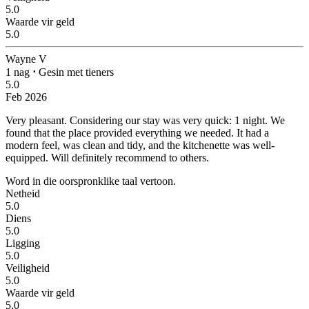
5.0
Waarde vir geld
5.0
Wayne V
1 nag
⋅
Gesin met tieners
5.0
Feb 2026
Very pleasant.
Considering our stay was very quick: 1 night. We
found that the place provided everything we needed. It had a
modern feel, was clean and tidy, and the kitchenette was well-
equipped. Will definitely recommend to others.
Word in die oorspronklike taal vertoon.
Netheid
5.0
Diens
5.0
Ligging
5.0
Veiligheid
5.0
Waarde vir geld
5.0