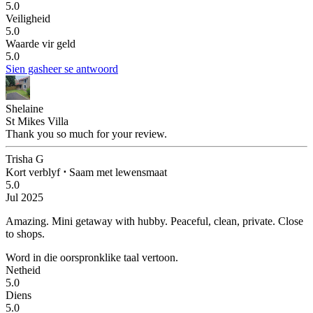
5.0
Veiligheid
5.0
Waarde vir geld
5.0
Sien gasheer se antwoord
Shelaine
St Mikes Villa
Thank you so much for your review.
Trisha G
Kort verblyf
⋅
Saam met lewensmaat
5.0
Jul 2025
Amazing.
Mini getaway with hubby. Peaceful, clean, private. Close
to shops.
Word in die oorspronklike taal vertoon.
Netheid
5.0
Diens
5.0