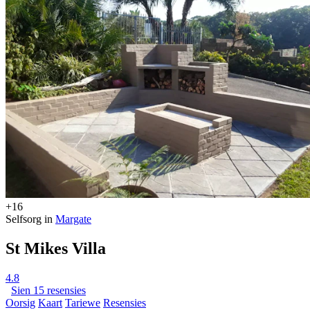
+16
Selfsorg in
Margate
St Mikes Villa
4.8
Sien 15 resensies
Oorsig
Kaart
Tariewe
Resensies