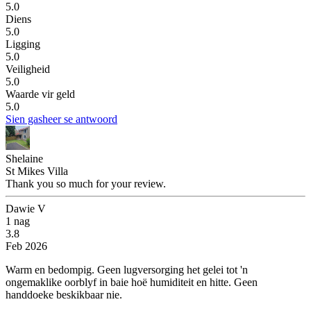
5.0
Diens
5.0
Ligging
5.0
Veiligheid
5.0
Waarde vir geld
5.0
Sien gasheer se antwoord
Shelaine
St Mikes Villa
Thank you so much for your review.
Dawie V
1 nag
3.8
Feb 2026
Warm en bedompig.
Geen lugversorging het gelei tot 'n
ongemaklike oorblyf in baie hoë humiditeit en hitte. Geen
handdoeke beskikbaar nie.