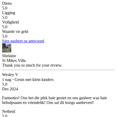
Diens
5.0
Ligging
5.0
Veiligheid
5.0
Waarde vir geld
5.0
Sien gasheer se antwoord
Shelaine
St Mikes Villa
Thank you so much for your review.
Wesley V
1 nag
⋅
Gesin met klein kinders
5.0
Des 2024
Fantasties!
Ons het die plek baie geniet en ons gasheer was baie
behulpsaam en vriendelik! Ons sal dit hoogs aanbeveel!
Netheid
5.0