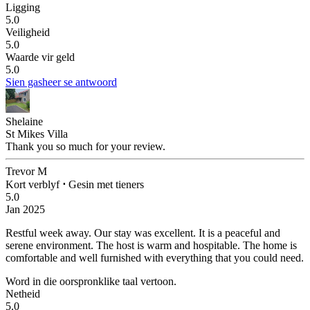
Ligging
5.0
Veiligheid
5.0
Waarde vir geld
5.0
Sien gasheer se antwoord
Shelaine
St Mikes Villa
Thank you so much for your review.
Trevor M
Kort verblyf
⋅
Gesin met tieners
5.0
Jan 2025
Restful week away.
Our stay was excellent. It is a peaceful and
serene environment. The host is warm and hospitable. The home is
comfortable and well furnished with everything that you could need.
Word in die oorspronklike taal vertoon.
Netheid
5.0