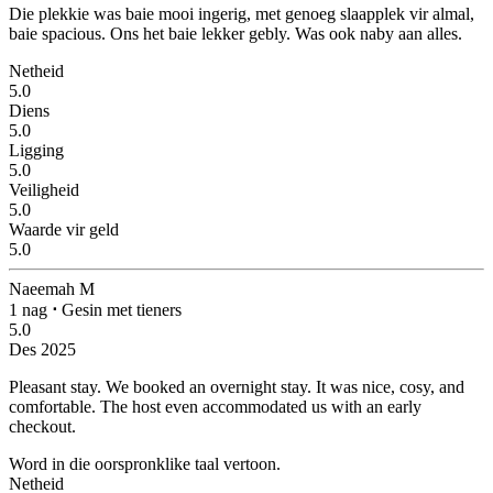
Die plekkie was baie mooi ingerig, met genoeg slaapplek vir almal,
baie spacious.
Ons het baie lekker gebly. Was ook naby aan alles.
Netheid
5.0
Diens
5.0
Ligging
5.0
Veiligheid
5.0
Waarde vir geld
5.0
Naeemah M
1 nag
⋅
Gesin met tieners
5.0
Des 2025
Pleasant stay.
We booked an overnight stay. It was nice, cosy, and
comfortable. The host even accommodated us with an early
checkout.
Word in die oorspronklike taal vertoon.
Netheid