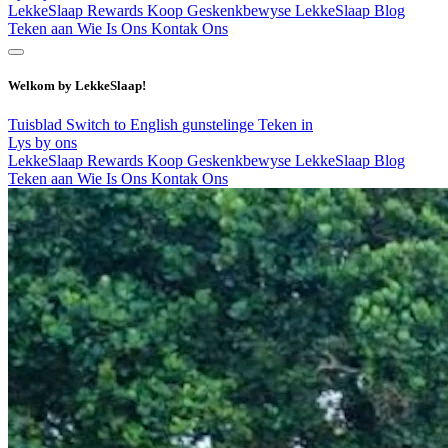
LekkeSlaap Rewards
Koop Geskenkbewyse
LekkeSlaap Blog
Teken aan
Wie Is Ons
Kontak Ons
Welkom by LekkeSlaap!
Tuisblad
Switch to English
gunstelinge
Teken in
Lys by ons
LekkeSlaap Rewards
Koop Geskenkbewyse
LekkeSlaap Blog
Teken aan
Wie Is Ons
Kontak Ons