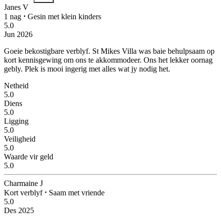
Janes V
1 nag
⋅
Gesin met klein kinders
5.0
Jun 2026
Goeie bekostigbare verblyf.
St Mikes Villa was baie behulpsaam op
kort kennisgewing om ons te akkommodeer. Ons het lekker oornag
gebly. Plek is mooi ingerig met alles wat jy nodig het.
Netheid
5.0
Diens
5.0
Ligging
5.0
Veiligheid
5.0
Waarde vir geld
5.0
Charmaine J
Kort verblyf
⋅
Saam met vriende
5.0
Des 2025