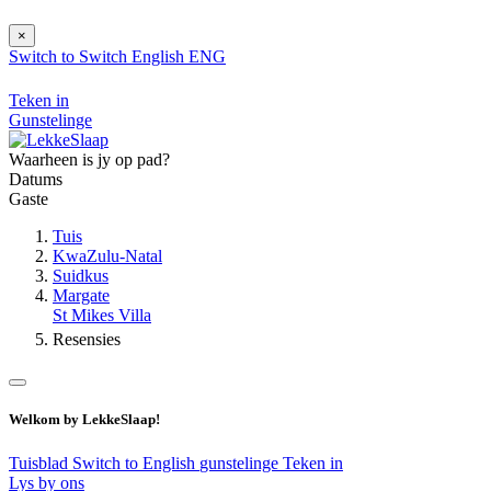
×
Switch to
Switch
English
ENG
Teken in
Gunstelinge
Waarheen is jy op pad?
Datums
Gaste
Tuis
KwaZulu-Natal
Suidkus
Margate
St Mikes Villa
Resensies
Welkom by LekkeSlaap!
Tuisblad
Switch to English
gunstelinge
Teken in
Lys by ons