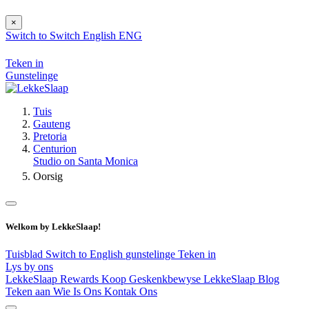
×
Switch to
Switch
English
ENG
Teken in
Gunstelinge
Tuis
Gauteng
Pretoria
Centurion
Studio on Santa Monica
Oorsig
Welkom by LekkeSlaap!
Tuisblad
Switch to English
gunstelinge
Teken in
Lys by ons
LekkeSlaap Rewards
Koop Geskenkbewyse
LekkeSlaap Blog
Teken aan
Wie Is Ons
Kontak Ons