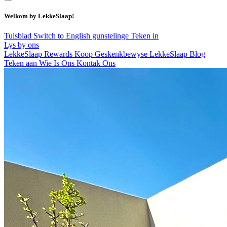
Welkom by LekkeSlaap!
Tuisblad
Switch to English
gunstelinge
Teken in
Lys by ons
LekkeSlaap Rewards
Koop Geskenkbewyse
LekkeSlaap Blog
Teken aan
Wie Is Ons
Kontak Ons