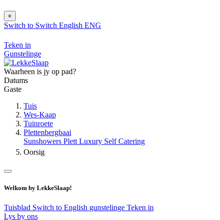
×
Switch to
Switch
English
ENG
Teken in
Gunstelinge
Waarheen is jy op pad?
Datums
Gaste
Tuis
Wes-Kaap
Tuinroete
Plettenbergbaai
Sunshowers Plett Luxury Self Catering
Oorsig
Welkom by LekkeSlaap!
Tuisblad
Switch to English
gunstelinge
Teken in
Lys by ons