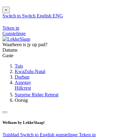
×
Switch to
Switch
English
ENG
Teken in
Gunstelinge
Waarheen is jy op pad?
Datums
Gaste
Tuis
KwaZulu-Natal
Durban
Assegay
Hillcrest
Surprise Ridge Retreat
Oorsig
Welkom by LekkeSlaap!
Tuisblad
Switch to English
gunstelinge
Teken in