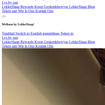
Lys by ons
LekkeSlaap Rewards
Koop Geskenkbewyse
LekkeSlaap Blog
Teken aan
Wie Is Ons
Kontak Ons
Welkom by LekkeSlaap!
Tuisblad
Switch to English
gunstelinge
Teken in
Lys by ons
LekkeSlaap Rewards
Koop Geskenkbewyse
LekkeSlaap Blog
Teken aan
Wie Is Ons
Kontak Ons